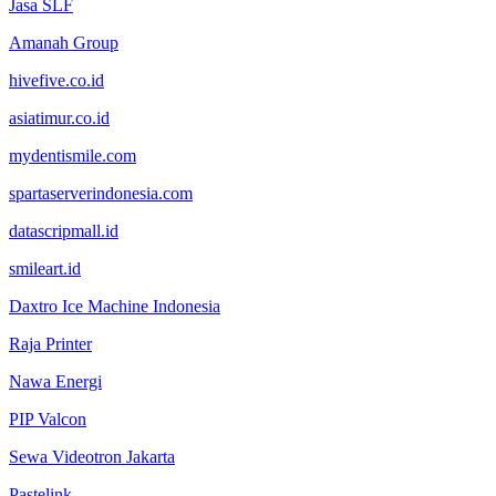
Jasa SLF
Amanah Group
hivefive.co.id
asiatimur.co.id
mydentismile.com
spartaserverindonesia.com
datascripmall.id
smileart.id
Daxtro Ice Machine Indonesia
Raja Printer
Nawa Energi
PIP Valcon
Sewa Videotron Jakarta
Pastelink