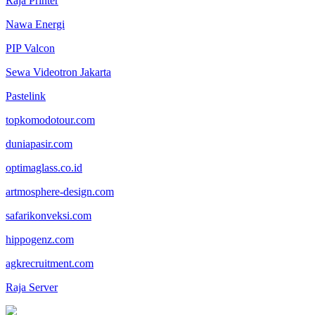
Raja Printer
Nawa Energi
PIP Valcon
Sewa Videotron Jakarta
Pastelink
topkomodotour.com
duniapasir.com
optimaglass.co.id
artmosphere-design.com
safarikonveksi.com
hippogenz.com
agkrecruitment.com
Raja Server