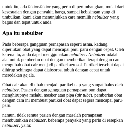
untuk itu, ada faktor-faktor yang perlu di pertimbangkan, mulai dari
kesesuaian dengan penyakit, harga, sampai kebisingan yang di
timbulkan. kami akan menunjukkan cara memilih
nebulizer
yang
bagus dan tepat untuk anda.
Apa itu nebulizer
Pada beberapa gangguan pernapasan seperti asma, kadang
diperlukan obat yang dapat mencapai paru-paru dengan cepat. Oleh
karena itu, anda dapat menggunakan
nebulizer
.
Nebulizer
adalah
alat untuk pemberian obat dengan memberikan terapi dengan cara
mengubah obat cair menjadi partikel aerosol. Partikel tersebut dapat
dihirup sehingga dapat diabsorpsi tubuh dengan cepat untuk
meredakan gejala.
Obat cair akan di ubah menjadi partikel uap yang sangat halus oleh
nebulizer
. Pasien dengan gangguan pernapasan pun dapat
menghirupnya melalui masker atau pipa (
air tube
). pemberian obat
dengan cara ini membuat partikel obat dapat segera mencapai paru-
paru.
namun, tidak semua pasien dengan masalah pernapasan
membutuhkan
nebulizer
. beberapa penyakit yang perlu di resepkan
nebulizer
, yaitu: