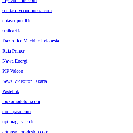
mydentismile.com
spartaserverindonesia.com
datascripmall.id
smileart.id
Daxtro Ice Machine Indonesia
Raja Printer
Nawa Energi
PIP Valcon
Sewa Videotron Jakarta
Pastelink
topkomodotour.com
duniapasir.com
optimaglass.co.id
artmosphere-design.com