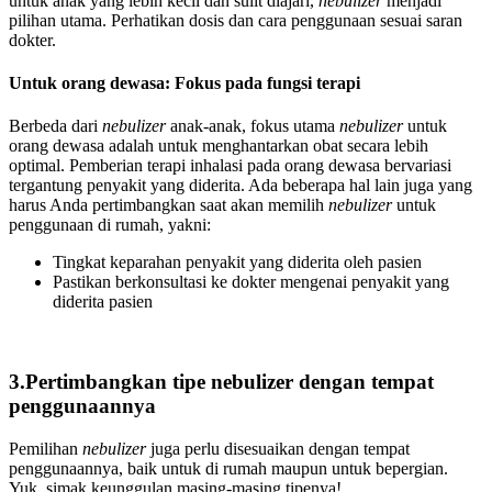
untuk anak yang lebih kecil dan sulit diajari,
nebulizer
menjadi
pilihan utama. Perhatikan dosis dan cara penggunaan sesuai saran
dokter.
Untuk orang dewasa: Fokus pada fungsi terapi
Berbeda dari
nebulizer
anak-anak, fokus utama
nebulizer
untuk
orang dewasa adalah untuk menghantarkan obat secara lebih
optimal. Pemberian terapi inhalasi pada orang dewasa bervariasi
tergantung penyakit yang diderita. Ada beberapa hal lain juga yang
harus Anda pertimbangkan saat akan memilih
nebulizer
untuk
penggunaan di rumah, yakni:
Tingkat keparahan penyakit yang diderita oleh pasien
Pastikan berkonsultasi ke dokter mengenai penyakit yang
diderita pasien
3.Pertimbangkan tipe nebulizer dengan tempat
penggunaannya
Pemilihan
nebulizer
juga perlu disesuaikan dengan tempat
penggunaannya, baik untuk di rumah maupun untuk bepergian.
Yuk, simak keunggulan masing-masing tipenya!