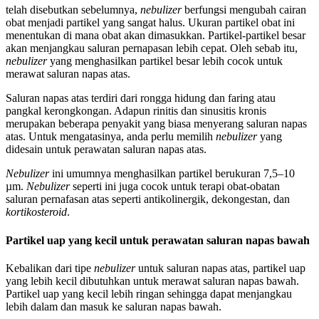
telah disebutkan sebelumnya,
nebulizer
berfungsi mengubah cairan
obat menjadi partikel yang sangat halus. Ukuran partikel obat ini
menentukan di mana obat akan dimasukkan. Partikel-partikel besar
akan menjangkau saluran pernapasan lebih cepat. Oleh sebab itu,
nebulizer
yang menghasilkan partikel besar lebih cocok untuk
merawat saluran napas atas.
Saluran napas atas terdiri dari rongga hidung dan faring atau
pangkal kerongkongan. Adapun rinitis dan sinusitis kronis
merupakan beberapa penyakit yang biasa menyerang saluran napas
atas. Untuk mengatasinya, anda perlu memilih
nebulizer
yang
didesain untuk perawatan saluran napas atas.
Nebulizer
ini umumnya menghasilkan partikel berukuran 7,5–10
µm.
Nebulizer
seperti ini juga cocok untuk terapi obat-obatan
saluran pernafasan atas seperti antikolinergik, dekongestan, dan
kortikosteroid
.
Partikel uap yang kecil untuk perawatan saluran napas bawah
Kebalikan dari tipe
nebulizer
untuk saluran napas atas, partikel uap
yang lebih kecil dibutuhkan untuk merawat saluran napas bawah.
Partikel uap yang kecil lebih ringan sehingga dapat menjangkau
lebih dalam dan masuk ke saluran napas bawah.