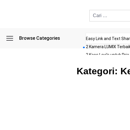
Browse Categories
Easy Link and Text Shar
2 Kamera LUMIX Terbai
2 Kaos Levi’s untuk Pria
2 Kaos Polos Terbaik
Kategori:
K
2 Kulkas Hemat Listrik 
2 Kursi Lantai Terbaik