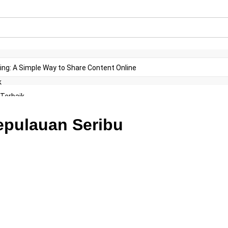
ing: A Simple Way to Share Content Online
k
 Terbaik
epulauan Seribu
Terbaik