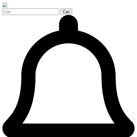
Cari
untuk: