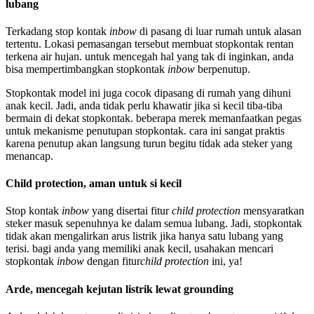
lubang
Terkadang stop kontak
inbow
di pasang di luar rumah untuk alasan
tertentu. Lokasi pemasangan tersebut membuat stopkontak rentan
terkena air hujan. untuk mencegah hal yang tak di inginkan, anda
bisa mempertimbangkan stopkontak
inbow
berpenutup.
Stopkontak model ini juga cocok dipasang di rumah yang dihuni
anak kecil. Jadi, anda tidak perlu khawatir jika si kecil tiba-tiba
bermain di dekat stopkontak. beberapa merek memanfaatkan pegas
untuk mekanisme penutupan stopkontak. cara ini sangat praktis
karena penutup akan langsung turun begitu tidak ada steker yang
menancap.
Child protection, aman untuk si kecil
Stop kontak
inbow
yang disertai fitur
child protection
mensyaratkan
steker masuk sepenuhnya ke dalam semua lubang. Jadi, stopkontak
tidak akan mengalirkan arus listrik jika hanya satu lubang yang
terisi. bagi anda yang memiliki anak kecil, usahakan mencari
stopkontak
inbow
dengan fitur
child protection
ini, ya!
Arde, mencegah kejutan listrik lewat grounding