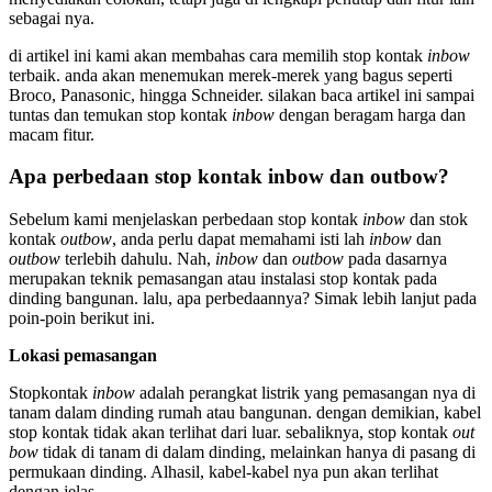
sebagai nya.
di artikel ini kami akan membahas cara memilih stop kontak
inbow
terbaik. anda akan menemukan merek-merek yang bagus seperti
Broco, Panasonic, hingga Schneider. silakan baca artikel ini sampai
tuntas dan temukan stop kontak
inbow
dengan beragam harga dan
macam fitur.
Apa perbedaan stop kontak inbow dan outbow?
Sebelum kami menjelaskan perbedaan stop kontak
inbow
dan stok
kontak
outbow
, anda perlu dapat memahami isti lah
inbow
dan
outbow
terlebih dahulu. Nah,
inbow
dan
outbow
pada dasarnya
merupakan teknik pemasangan atau instalasi stop kontak pada
dinding bangunan. lalu, apa perbedaannya? Simak lebih lanjut pada
poin-poin berikut ini.
Lokasi pemasangan
Stopkontak
inbow
adalah perangkat listrik yang pemasangan nya di
tanam dalam dinding rumah atau bangunan. dengan demikian, kabel
stop kontak tidak akan terlihat dari luar. sebaliknya, stop kontak
out
bow
tidak di tanam di dalam dinding, melainkan hanya di pasang di
permukaan dinding. Alhasil, kabel-kabel nya pun akan terlihat
dengan jelas.