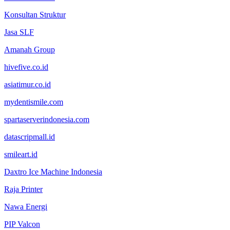
Konsultan Struktur
Jasa SLF
Amanah Group
hivefive.co.id
asiatimur.co.id
mydentismile.com
spartaserverindonesia.com
datascripmall.id
smileart.id
Daxtro Ice Machine Indonesia
Raja Printer
Nawa Energi
PIP Valcon