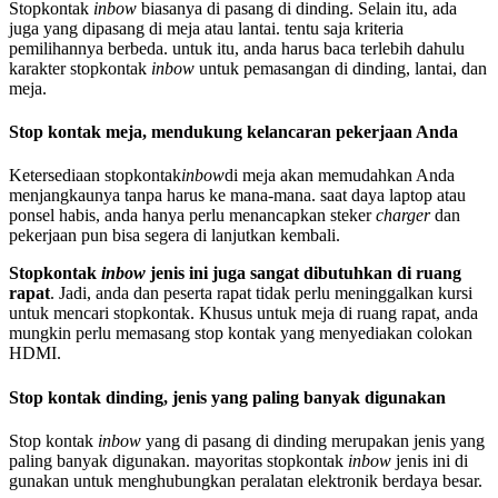
Stopkontak
inbow
biasanya di pasang di dinding. Selain itu, ada
juga yang dipasang di meja atau lantai. tentu saja kriteria
pemilihannya berbeda. untuk itu, anda harus baca terlebih dahulu
karakter stopkontak
inbow
untuk pemasangan di dinding, lantai, dan
meja.
Stop kontak meja, mendukung kelancaran pekerjaan Anda
Ketersediaan stopkontak
inbow
di meja akan memudahkan Anda
menjangkaunya tanpa harus ke mana-mana. saat daya laptop atau
ponsel habis, anda hanya perlu menancapkan steker
charger
dan
pekerjaan pun bisa segera di lanjutkan kembali.
Stopkontak
inbow
jenis ini juga sangat dibutuhkan di ruang
rapat
. Jadi, anda dan peserta rapat tidak perlu meninggalkan kursi
untuk mencari stopkontak. Khusus untuk meja di ruang rapat, anda
mungkin perlu memasang stop kontak yang menyediakan colokan
HDMI.
Stop kontak dinding, jenis yang paling banyak digunakan
Stop kontak
inbow
yang di pasang di dinding merupakan jenis yang
paling banyak digunakan. mayoritas stopkontak
inbow
jenis ini di
gunakan untuk menghubungkan peralatan elektronik berdaya besar.