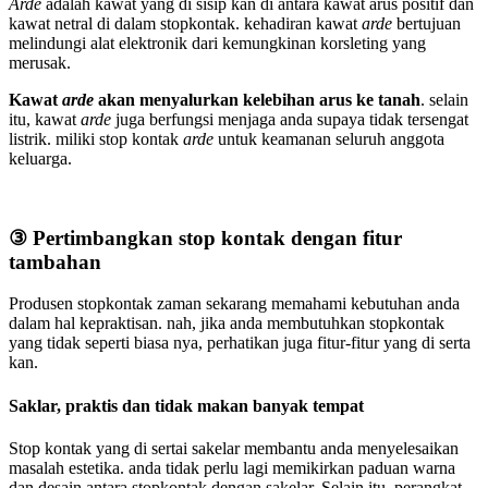
Arde
adalah kawat yang di sisip kan di antara kawat arus positif dan
kawat netral di dalam stopkontak. kehadiran kawat
arde
bertujuan
melindungi alat elektronik dari kemungkinan korsleting yang
merusak.
Kawat
arde
akan menyalurkan kelebihan arus ke tanah
. selain
itu, kawat
arde
juga berfungsi menjaga anda supaya tidak tersengat
listrik. miliki stop kontak
arde
untuk keamanan seluruh anggota
keluarga.
③ Pertimbangkan stop kontak dengan fitur
tambahan
Produsen stopkontak zaman sekarang memahami kebutuhan anda
dalam hal kepraktisan. nah, jika anda membutuhkan stopkontak
yang tidak seperti biasa nya, perhatikan juga fitur-fitur yang di serta
kan.
Saklar, praktis dan tidak makan banyak tempat
Stop kontak yang di sertai sakelar membantu anda menyelesaikan
masalah estetika. anda tidak perlu lagi memikirkan paduan warna
dan desain antara stopkontak dengan sakelar. Selain itu, perangkat