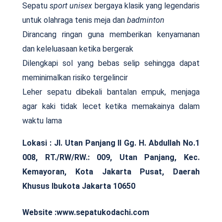
Sepatu
sport unisex
bergaya klasik yang legendaris
untuk olahraga tenis meja dan
badminton
Dirancang ringan guna memberikan kenyamanan
dan keleluasaan ketika bergerak
Dilengkapi sol yang bebas selip sehingga dapat
meminimalkan risiko tergelincir
Leher sepatu dibekali bantalan empuk, menjaga
agar kaki tidak lecet ketika memakainya dalam
waktu lama
Lokasi : Jl. Utan Panjang II Gg. H. Abdullah No.1
008, RT./RW/RW.: 009, Utan Panjang, Kec.
Kemayoran, Kota Jakarta Pusat, Daerah
Khusus Ibukota Jakarta 10650
Website :www.sepatukodachi.com