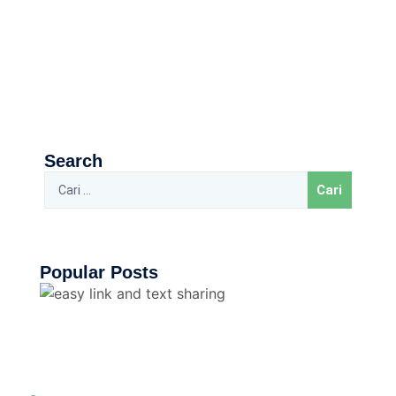
Search
Popular Posts