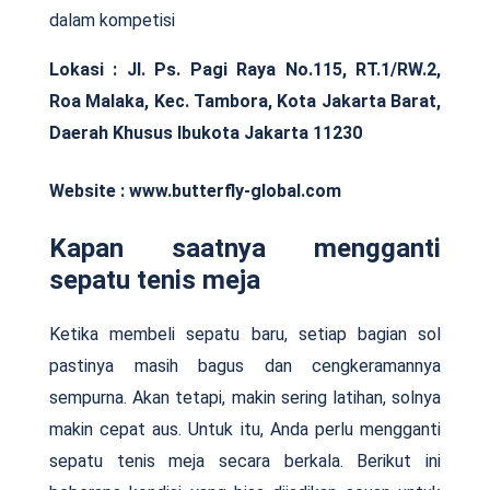
dalam kompetisi
Lokasi : Jl. Ps. Pagi Raya No.115, RT.1/RW.2,
Roa Malaka, Kec. Tambora, Kota Jakarta Barat,
Daerah Khusus Ibukota Jakarta 11230
Website : www.butterfly-global.com
Kapan saatnya mengganti
sepatu tenis meja
Ketika membeli sepatu baru, setiap bagian sol
pastinya masih bagus dan cengkeramannya
sempurna. Akan tetapi, makin sering latihan, solnya
makin cepat aus. Untuk itu, Anda perlu mengganti
sepatu tenis meja secara berkala. Berikut ini