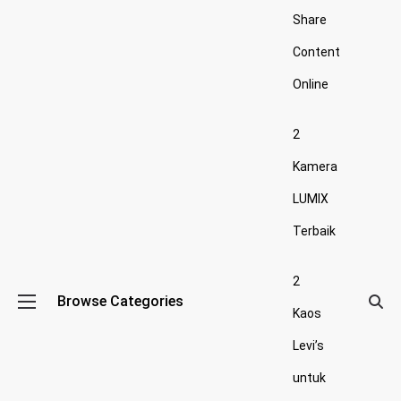
Share
Content
Online
2
Kamera
LUMIX
Terbaik
2
Browse Categories
Kaos
Levi’s
untuk