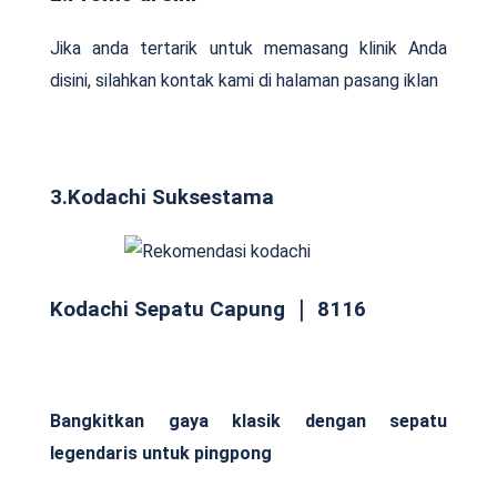
Jika anda tertarik untuk memasang klinik Anda
disini, silahkan kontak kami di halaman pasang iklan
3.Kodachi Suksestama
Kodachi Sepatu Capung ｜ 8116
Bangkitkan gaya klasik dengan sepatu
legendaris untuk pingpong