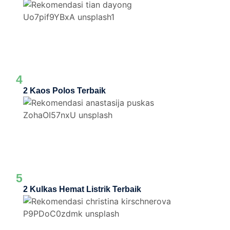
4
2 Kaos Polos Terbaik
5
2 Kulkas Hemat Listrik Terbaik