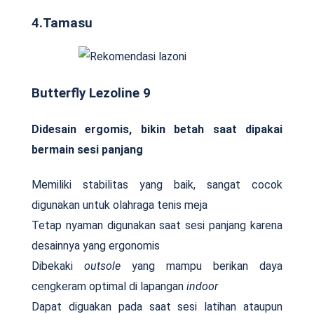
4.Tamasu
Butterfly Lezoline 9
Didesain ergomis, bikin betah saat dipakai
bermain sesi panjang
Memiliki stabilitas yang baik, sangat cocok
digunakan untuk olahraga tenis meja
Tetap nyaman digunakan saat sesi panjang karena
desainnya yang ergonomis
Dibekaki
outsole
yang mampu berikan daya
cengkeram optimal di lapangan
indoor
Dapat diguakan pada saat sesi latihan ataupun