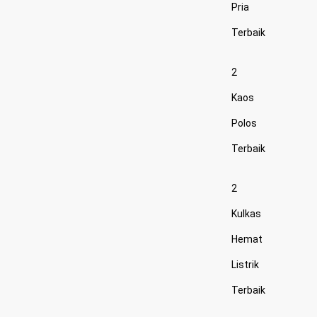
Pria
Terbaik
2
Kaos
Polos
Terbaik
2
Kulkas
Hemat
Listrik
Terbaik