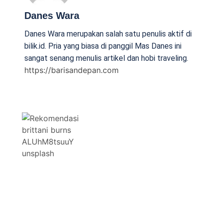
Danes Wara
Danes Wara merupakan salah satu penulis aktif di
bilik.id. Pria yang biasa di panggil Mas Danes ini
sangat senang menulis artikel dan hobi traveling.
https://barisandepan.com