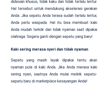
didesain khusus, tidak kaku dan tidak terlalu lentur.
Hal tersebut untuk mendukung akselerasi gerakan
Anda. Jika sepatu Anda terasa sudah terlalu lentur,
Anda perlu waspada. Hal itu bisa membuat kaki
Anda mudah terkilir dan tidak nyaman saat dipakai
olahraga. Segera ganti dengan sepatu yang baru!
Kaki sering merasa nyeri dan tidak nyaman
Sepatu yang masih layak dipakai tentu akan
nyaman pula di kaki Anda. Jika Anda merasa kaki
sering nyeri, saatnya Anda mulai melirik sepatu-
sepatu baru di
marketplace
kesayangan Anda!