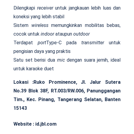
Dilengkapi
receiver
untuk jangkauan lebih luas dan
koneksi yang lebih stabil
Sistem
wireless
memungkinkan mobilitas bebas,
cocok untuk
indoor
ataupun
outdoor
Terdapat
port
Type-C pada
transmitter
untuk
pengisian daya yang praktis
Satu set berisi dua
mic
dengan suara jernih, ideal
untuk karaoke duet
Lokasi :Ruko Prominence, Jl. Jalur Sutera
No.39 Blok 38F, RT.003/RW.006, Panunggangan
Tim., Kec. Pinang, Tangerang Selatan, Banten
15143
Website : id.jbl.com