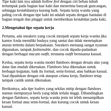
Tipe kaki lain nya adalah
hollow feet
dengan ciri beban tubuh
tertumpuk pada bagian luar kaki dan menerima banyak guncangan,
sehingga kestabilannya kurang baik. Sepatu kerja wanita yang
paling cocok dengan tipe kaki ini adalah sepatu dengan bantalan di
bagian tengah dan pinggir untuk memberikan kestabilan pada kaki.
2.Mengetahui tipe sepatu kerja
Pertama, ada sneakers yang cocok menjadi sepatu kerja wanita jika
kantor Anda memiliki budaya yang santai dan tidak menetapkan
aturan tertentu dalam berpakaian. Sneakers memang sangat nyaman
digunakan, tampak
fashionable
, dan cocok dipadu-padankan
dengan berbagai macam
outfit
, terutama
outfit
bernuansa kasual.
Kedua, sepatu kerja wanita model flatshoes dengan desain alas yang
datar dan mudah dikenakan. Flatshoes bisa dikenakan untuk
berbagai kegiatan, baik itu formal, semi-formal, atau bahkan kasual.
Saat dipadukan dengan rok ataupun celana kerja, flatshoes tetap
tampak cantik untuk dikenakan.
Berikutnya, ada tipe loafers yang sekilas mirip dengan flatshoes
namun mempunyai heels yang tidak terlalu tinggi. Dibandingkan
dengan flatshoes, sepatu kerja wanita jenis ini lebih menampilkan
kesan formal atau semi-formal, dan kurang cocok untuk kesan
kasual.