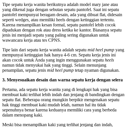
Tipe sepatu kerja wanita berikutnya adalah model mary jane atau
yang dikenal juga dengan sebutan sepatu pantofel. Saat ini sepatu
pantofel mempunyai beragam desain, ada yang dibuat flat, didesain
seperti wedges
,
atau memiliki heels dengan ketinggian tertentu.
Karena menampilkan kesan formal, sepatu pantofel lebih cocok
dipadukan dengan rok atau dress ketika ke kantor. Biasanya sepatu
jenis ini menjadi sepatu yang paling sering digunakan untuk
wawancara kerja atau tes CPNS.
Tipe lain dari sepatu kerja wanita adalah sepatu
mid heel pump
yang
mempunyai ketinggian hak hanya 4-6 cm. Sepatu kerja jenis ini
akan cocok untuk Anda yang ingin menggunakan sepatu
heels
namun tidak menyukai hak yang tinggi. Selain menunjang
penampilan, sepatu jenis
mid heel pump
tetap nyaman digunakan.
3. Menyesuaikan desain dan warna sepatu kerja dengan selera
Pertama, ada sepatu kerja wanita yang di lengkapi hak yang bisa
membuat kaki terlihat lebih indah dan jenjang di bandingkan dengan
sepatu flat. Beberapa orang mungkin berpikir mengenakan sepatu
hak tinggi membuat kaki mudah lelah, namun hal itu tidak
sepenuhnya benar karena keduanya memiliki cara yang berbeda
dalam menopang kaki.
Meski bisa menampilkan kaki yang terlihat jenjang dan indah,