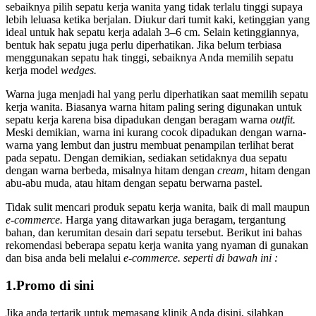
sebaiknya pilih sepatu kerja wanita yang tidak terlalu tinggi supaya
lebih leluasa ketika berjalan. Diukur dari tumit kaki, ketinggian yang
ideal untuk hak sepatu kerja adalah 3–6 cm. Selain ketinggiannya,
bentuk hak sepatu juga perlu diperhatikan. Jika belum terbiasa
menggunakan sepatu hak tinggi, sebaiknya Anda memilih sepatu
kerja model
wedges.
Warna juga menjadi hal yang perlu diperhatikan saat memilih sepatu
kerja wanita. Biasanya warna hitam paling sering digunakan untuk
sepatu kerja karena bisa dipadukan dengan beragam warna
outfit.
Meski demikian, warna ini kurang cocok dipadukan dengan warna-
warna yang lembut dan justru membuat penampilan terlihat berat
pada sepatu. Dengan demikian, sediakan setidaknya dua sepatu
dengan warna berbeda, misalnya hitam dengan
cream,
hitam dengan
abu-abu muda, atau hitam dengan sepatu berwarna pastel.
Tidak sulit mencari produk sepatu kerja wanita, baik di mall maupun
e-commerce.
Harga yang ditawarkan juga beragam, tergantung
bahan, dan kerumitan desain dari sepatu tersebut. Berikut ini bahas
rekomendasi beberapa sepatu kerja wanita yang nyaman di gunakan
dan bisa anda beli melalui
e-commerce. seperti di bawah ini :
1.Promo di sini
Jika anda tertarik untuk memasang klinik Anda disini, silahkan