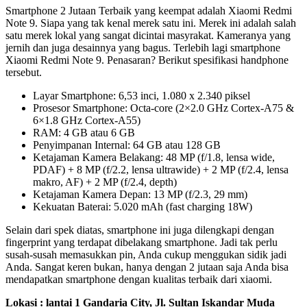
Smartphone 2 Jutaan Terbaik yang keempat adalah Xiaomi Redmi
Note 9. Siapa yang tak kenal merek satu ini. Merek ini adalah salah
satu merek lokal yang sangat dicintai masyrakat. Kameranya yang
jernih dan juga desainnya yang bagus. Terlebih lagi smartphone
Xiaomi Redmi Note 9. Penasaran? Berikut spesifikasi handphone
tersebut.
Layar Smartphone: 6,53 inci, 1.080 x 2.340 piksel
Prosesor Smartphone: Octa-core (2×2.0 GHz Cortex-A75 &
6×1.8 GHz Cortex-A55)
RAM: 4 GB atau 6 GB
Penyimpanan Internal: 64 GB atau 128 GB
Ketajaman Kamera Belakang: 48 MP (f/1.8, lensa wide,
PDAF) + 8 MP (f/2.2, lensa ultrawide) + 2 MP (f/2.4, lensa
makro, AF) + 2 MP (f/2.4, depth)
Ketajaman Kamera Depan: 13 MP (f/2.3, 29 mm)
Kekuatan Baterai: 5.020 mAh (fast charging 18W)
Selain dari spek diatas, smartphone ini juga dilengkapi dengan
fingerprint yang terdapat dibelakang smartphone. Jadi tak perlu
susah-susah memasukkan pin, Anda cukup menggukan sidik jadi
Anda. Sangat keren bukan, hanya dengan 2 jutaan saja Anda bisa
mendapatkan smartphone dengan kualitas terbaik dari xiaomi.
Lokasi : lantai 1 Gandaria City, Jl. Sultan Iskandar Muda