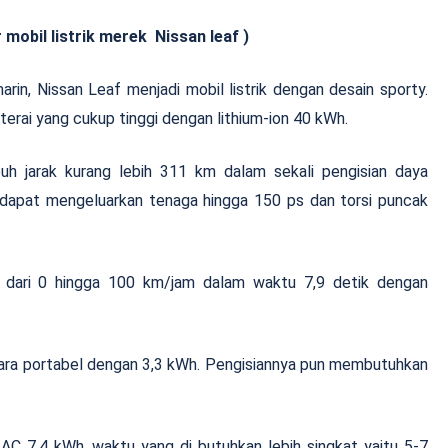
merek Nissan leaf )
rin, Nissan Leaf menjadi mobil listrik dengan desain sporty.
baterai yang cukup tinggi dengan lithium-ion 40 kWh.
h jarak kurang lebih 311 km dalam sekali pengisian daya
pu dapat mengeluarkan tenaga hingga 150 ps dan torsi puncak
at dari 0 hingga 100 km/jam dalam waktu 7,9 detik dengan
ecara portabel dengan 3,3 kWh. Pengisiannya pun membutuhkan
C 7,4 kWh, waktu yang di butuhkan lebih singkat yaitu 5-7