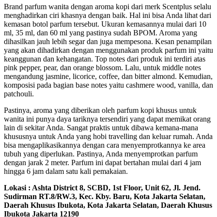
Brand parfum wanita dengan aroma kopi dari merk Scentplus selalu
menghadirkan ciri khasnya dengan baik. Hal ini bisa Anda lihat dari
kemasan botol parfum tersebut. Ukuran kemasannya mulai dari 10
ml, 35 ml, dan 60 ml yang pastinya sudah BPOM. Aroma yang
dihasilkan jauh lebih segar dan juga mempesona. Kesan penampilan
yang akan dihadirkan dengan menggunakan produk parfum ini yaitu
keanggunan dan kehangatan. Top notes dari produk ini terdiri atas
pink pepper, pear, dan orange blossom. Lalu, untuk middle notes
mengandung jasmine, licorice, coffee, dan bitter almond. Kemudian,
komposisi pada bagian base notes yaitu cashmere wood, vanilla, dan
patchouli.
Pastinya, aroma yang diberikan oleh parfum kopi khusus untuk
wanita ini punya daya tariknya tersendiri yang dapat memikat orang
lain di sekitar Anda. Sangat praktis untuk dibawa kemana-mana
khususnya untuk Anda yang hobi travelling dan keluar rumah. Anda
bisa mengaplikasikannya dengan cara menyemprotkannya ke area
tubuh yang diperlukan. Pastinya, Anda menyemprotkan parfum
dengan jarak 2 meter. Parfum ini dapat bertahan mulai dari 4 jam
hingga 6 jam dalam satu kali pemakaian.
Lokasi :
Ashta District 8, SCBD, 1st Floor, Unit 62, Jl. Jend.
Sudirman RT.8/RW.3, Kec. Kby. Baru, Kota Jakarta Selatan,
Daerah Khusus Ibukota, Kota Jakarta Selatan, Daerah Khusus
Ibukota Jakarta 12190