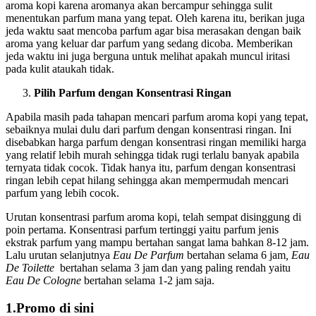
aroma kopi karena aromanya akan bercampur sehingga sulit
menentukan parfum mana yang tepat. Oleh karena itu, berikan juga
jeda waktu saat mencoba parfum agar bisa merasakan dengan baik
aroma yang keluar dar parfum yang sedang dicoba. Memberikan
jeda waktu ini juga berguna untuk melihat apakah muncul iritasi
pada kulit ataukah tidak.
Pilih Parfum dengan Konsentrasi Ringan
Apabila masih pada tahapan mencari parfum aroma kopi yang tepat,
sebaiknya mulai dulu dari parfum dengan konsentrasi ringan. Ini
disebabkan harga parfum dengan konsentrasi ringan memiliki harga
yang relatif lebih murah sehingga tidak rugi terlalu banyak apabila
ternyata tidak cocok. Tidak hanya itu, parfum dengan konsentrasi
ringan lebih cepat hilang sehingga akan mempermudah mencari
parfum yang lebih cocok.
Urutan konsentrasi parfum aroma kopi, telah sempat disinggung di
poin pertama. Konsentrasi parfum tertinggi yaitu parfum jenis
ekstrak parfum yang mampu bertahan sangat lama bahkan 8-12 jam.
Lalu urutan selanjutnya
Eau De Parfum
bertahan selama 6 jam
, Eau
De Toilette
bertahan selama 3 jam dan yang paling rendah yaitu
Eau De Cologne
bertahan selama 1-2 jam saja.
1.Promo di sini