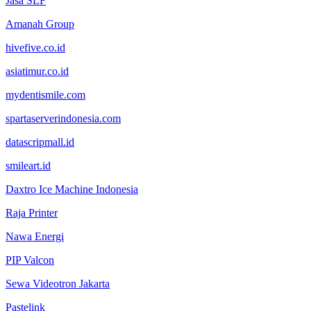
Jasa SLF
Amanah Group
hivefive.co.id
asiatimur.co.id
mydentismile.com
spartaserverindonesia.com
datascripmall.id
smileart.id
Daxtro Ice Machine Indonesia
Raja Printer
Nawa Energi
PIP Valcon
Sewa Videotron Jakarta
Pastelink