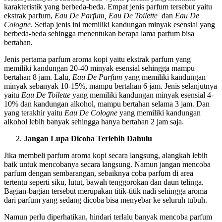
karakteristik yang berbeda-beda. Empat jenis parfum tersebut yaitu
ekstrak parfum,
Eau De Parfum, Eau De Toilette
dan
Eau De
Cologne
. Setiap jenis ini memiliki kandungan minyak esensial yang
berbeda-beda sehingga menentukan berapa lama parfum bisa
bertahan.
Jenis pertama parfum aroma kopi yaitu ekstrak parfum yang
memiliki kandungan 20-40 minyak esensial sehingga mampu
bertahan 8 jam. Lalu,
Eau De Parfum
yang memiliki kandungan
minyak sebanyak 10-15%, mampu bertahan 6 jam. Jenis selanjutnya
yaitu
Eau De Toilette
yang memiliki kandungan minyak esensial 4-
10% dan kandungan alkohol, mampu bertahan selama 3 jam. Dan
yang terakhir yaitu
Eau De Cologne
yang memiliki kandungan
alkohol lebih banyak sehingga hanya bertahan 2 jam saja.
Jangan Lupa Dicoba Terlebih Dahulu
Jika membeli parfum aroma kopi secara langsung, alangkah lebih
baik untuk mencobanya secara langsung. Namun jangan mencoba
parfum dengan sembarangan, sebaiknya coba parfum di area
tertentu seperti siku, lutut, bawah tenggorokan dan daun telinga.
Bagian-bagian tersebut merupakan titik-titik nadi sehingga aroma
dari parfum yang sedang dicoba bisa menyebar ke seluruh tubuh.
Namun perlu diperhatikan, hindari terlalu banyak mencoba parfum