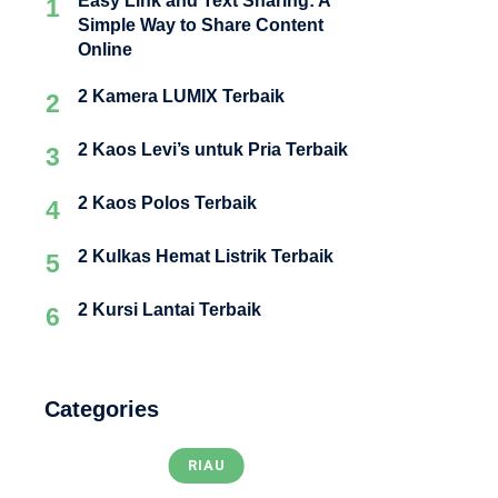
Easy Link and Text Sharing: A
1
Simple Way to Share Content
Online
2 Kamera LUMIX Terbaik
2
2 Kaos Levi’s untuk Pria Terbaik
3
2 Kaos Polos Terbaik
4
2 Kulkas Hemat Listrik Terbaik
5
2 Kursi Lantai Terbaik
6
Categories
RIAU