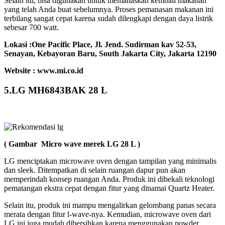
Selain itu, bisa digunakan untuk memanaskan kembali makanan
yang telah Anda buat sebelumnya. Proses pemanasan makanan ini
terbilang sangat cepat karena sudah dilengkapi dengan daya listrik
sebesar 700 watt.
Lokasi :One Pacific Place, Jl. Jend. Sudirman kav 52-53,
Senayan, Kebayoran Baru, South Jakarta City, Jakarta 12190
Website : www.mi.co.id
5.LG MH6843BAK 28 L
( Gambar Micro wave merek LG 28 L )
LG menciptakan microwave oven dengan tampilan yang minimalis
dan sleek. Ditempatkan di selain ruangan dapur pun akan
memperindah konsep ruangan Anda. Produk ini dibekali teknologi
pematangan ekstra cepat dengan fitur yang dinamai Quartz Heater.
Selain itu, produk ini mampu mengalirkan gelombang panas secara
merata dengan fitur l-wave-nya. Kemudian, microwave oven dari
LG ini juga mudah dibersihkan karena menggunakan powder