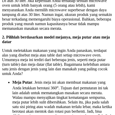
Di atas 30 liter. Jika keperluan Anda terhadap sebuah microwave
oven untuk lebih banyak orang (5 orang atau lebih), kami
menyarankan Anda memilih microwave superbesar dengan daya
tampung di atas 30 liter. Namun ingat, ukuran produk yang semakin
besar terkadang memengaruhi biaya operasional. Bahkan, beberapa
produk yang murah namun kapasitasnya besar tidak mampu
memanaskan masakan secara merata.
2. Pilihlah berdasarkan model mejanya, meja putar atau meja
datar
Untuk meletakkan makanan yang ingin Anda panaskan, terdapat
alas yang disebut meja atau table dari setiap microwave oven.
Umumnya meja ini terdiri dari beberapa jenis, seperti meja putar
(turn table) dan meja datar (flat table). Bagaimana kelebihan antara
satu jenis dengan jenis yang lain dan manakah yang paling cocok
untuk Anda?
Meja Putar
. Jenis meja ini akan membuat makanan yang
o
Anda letakkan berotasi 360
. Tujuan dari pemutaran ini tak
lain adalah untuk mematangkan masakan secara merata.
Walau mampu menyajikan tingkat kematangan sempurna,
meja putar lebih sulit dibersihkan. Selain itu, jika pada salah
satu sisi piring atau wadah makanan terlalu lebar, maka ketika
berotasi akan mentok dan rotasi pun berhenti. Jadi, bisa