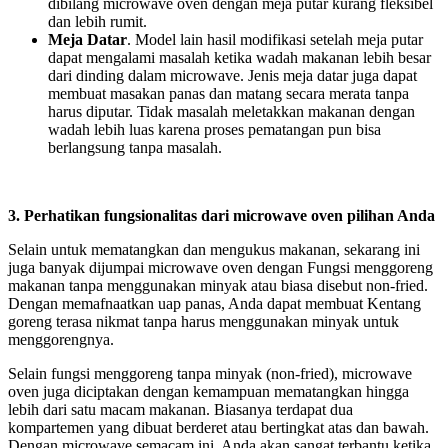
dibilang microwave oven dengan meja putar kurang fleksibel
dan lebih rumit.
Meja
Datar
. Model lain hasil modifikasi setelah meja putar
dapat mengalami masalah ketika wadah makanan lebih besar
dari dinding dalam microwave. Jenis meja datar juga dapat
membuat masakan panas dan matang secara merata tanpa
harus diputar. Tidak masalah meletakkan makanan dengan
wadah lebih luas karena proses pematangan pun bisa
berlangsung tanpa masalah.
3. Perhatikan fungsionalitas dari microwave oven pilihan Anda
Selain untuk mematangkan dan mengukus makanan, sekarang ini
juga banyak dijumpai microwave oven dengan Fungsi menggoreng
makanan tanpa menggunakan minyak atau biasa disebut non-fried.
Dengan memafnaatkan uap panas, Anda dapat membuat Kentang
goreng terasa nikmat tanpa harus menggunakan minyak untuk
menggorengnya.
Selain fungsi menggoreng tanpa minyak (non-fried), microwave
oven juga diciptakan dengan kemampuan mematangkan hingga
lebih dari satu macam makanan. Biasanya terdapat dua
kompartemen yang dibuat berderet atau bertingkat atas dan bawah.
Dengan microwave semacam ini, Anda akan sangat terbantu ketika