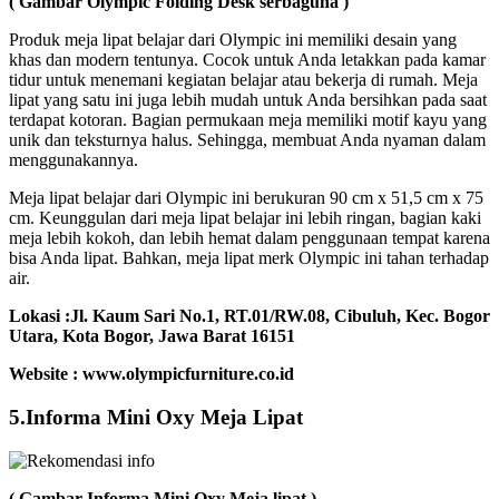
( Gambar Olympic Folding Desk serbaguna )
Produk meja lipat belajar dari Olympic ini memiliki desain yang
khas dan modern tentunya. Cocok untuk Anda letakkan pada kamar
tidur untuk menemani kegiatan belajar atau bekerja di rumah. Meja
lipat yang satu ini juga lebih mudah untuk Anda bersihkan pada saat
terdapat kotoran. Bagian permukaan meja memiliki motif kayu yang
unik dan teksturnya halus. Sehingga, membuat Anda nyaman dalam
menggunakannya.
Meja lipat belajar dari Olympic ini berukuran 90 cm x 51,5 cm x 75
cm. Keunggulan dari meja lipat belajar ini lebih ringan, bagian kaki
meja lebih kokoh, dan lebih hemat dalam penggunaan tempat karena
bisa Anda lipat. Bahkan, meja lipat merk Olympic ini tahan terhadap
air.
Lokasi :
Jl. Kaum Sari No.1, RT.01/RW.08, Cibuluh, Kec. Bogor
Utara, Kota Bogor, Jawa Barat 16151
Website : www.olympicfurniture.co.id
5.Informa Mini Oxy Meja Lipat
( Gambar Informa Mini Oxy Meja lipat )