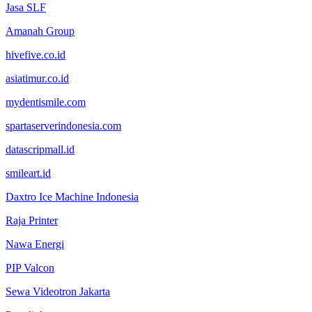
Jasa SLF
Amanah Group
hivefive.co.id
asiatimur.co.id
mydentismile.com
spartaserverindonesia.com
datascripmall.id
smileart.id
Daxtro Ice Machine Indonesia
Raja Printer
Nawa Energi
PIP Valcon
Sewa Videotron Jakarta