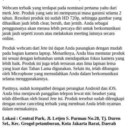
Webcam terbaik yang terdapat pada nominasi pertama yaitu dari
merk Jete. Produk yang satu ini mempunyai masa garansi selama 2
tahun. Resolusi produk ini sudah HD 720p, sehingga gambar yang
dihasilkan jauh lebih clear, bersih, dan jernih. Anda sebagai
penggunanya akan merasa lebih percaya diri untuk berkomunikasi
jarak jauh seperti zoom atau melakukan meeting lainnya secara
online.
Produk webcam dari Jete ini dapat Anda pasangkan dengan mudah
pada bagian kamera laptop. Menariknya, Anda bisa memutar produk
ini sesuai dengan kebutuhan untuk mendapatkan fokus kamera yang
lebih baik. Produk ini juga telah tersusun atas lima lapisan lensa
yang kuat dan Tahan Lama digunakan. Selain itu, telah dibangun
oleh Microphone yang memudahkan Anda dalam berkomunikasi
selama menggunakannya.
Pastinya, sudah kompatibel dengan perangkat Android dan iOS.
Anda bisa menjawab panggilan telepon lewat mic headset yang
telah diberikan oleh brand Jete ini. Produk tersebut sudah dilengkapi
dengan noise canceling terbaik yang membuat Anda lebih nyaman
dalam memakainya.
Lokasi : Central Park, Jl. Letjen S. Parman No.28, Tj. Duren
Sel., Kec. Grogol petamburan, Kota Jakarta Barat, Daerah