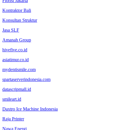
Florist Jakarta
Kontraktor Bali
Konsultan Struktur
Jasa SLF
Amanah Group
hivefive.co.id
asiatimur.co.id
mydentismile.com
spartaserverindonesia.com
datascripmall.id
smileart.id
Daxtro Ice Machine Indonesia
Raja Printer
Nawa Energi