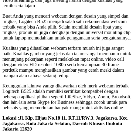
video streaming, dan juga meeting harian dengan kualitas yang
jernih serta tajam.
Buat Anda yang mencari webcam dengan desain yang simpel dan
ringkas, Logitech B525 menjadi salah satu rekomendasi webcam
terbaik yang bisa Anda pilih. Selain memiliki desain lipat yang
ringkas, produk ini juga dilengkapi dengan universal mounting clip
untuk laptop memudahkan untuk penggunaan serta pengaturannya.
Kualitas yang dihasilkan webcam terbaru murah ini juga sangat
baik. Kualitas gambar yang jelas dan tajam sangat membantu untuk
menunjang pekerjaan seperti melakukan rapat online, video call
dengan video HD resolusi 1080p serta kemampuan 30 frame
perdetik mampu menghasilkan gambar yang cerah meski dalam
ruangan atau cahaya sedang redup.
Keunggulan lainnya yangg ditawarkan oleh merk webcam terbaik
Logitech B525 adalah memiliki sertifikat kompatibel dengan
beberapa aplikasi pilihan seperti LifeSize, Vidyo, Zoom, Broadsoft,
dan lain-lain serta Skype for Business sehingga cocok untuk para
pebisnis yang memerlukan banyak ruang untuk aktivitas online.
Lokasi :Jl. Klp. Hijau No.18 11, RT.11/RW.3, Jagakarsa, Kec.
Jagakarsa, Kota Jakarta Selatan, Daerah Khusus Ibukota
Jakarta 12620