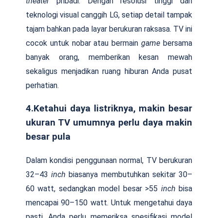
theater
pribadi. Dengan resolusi tinggi dan
teknologi visual canggih LG, setiap detail tampak
tajam bahkan pada layar berukuran raksasa. TV ini
cocok untuk nobar atau bermain
game
bersama
banyak orang, memberikan kesan mewah
sekaligus menjadikan ruang hiburan Anda pusat
perhatian.
4.Ketahui daya listriknya, makin besar
ukuran TV umumnya perlu daya makin
besar pula
Dalam kondisi penggunaan normal, TV berukuran
32–43
inch
biasanya membutuhkan sekitar 30–
60 watt, sedangkan model besar >55
inch
bisa
mencapai 90–150 watt. Untuk mengetahui daya
pasti, Anda perlu memeriksa spesifikasi model