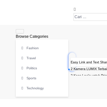
Browse Categories
Fashion
Travel
Easy Link and Text Shar
Politics
2 Kamera LUMIX Terbai
2 Kaos Levi’s untuk Pria
Sports
2 Kaos Polos Terbaik
Technology
2 Kulkas Hemat Listrik 
2 Kursi Lantai Terbaik