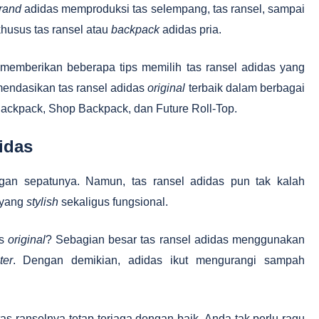
rand
adidas memproduksi tas selempang, tas ransel, sampai
husus tas ransel atau
backpack
adidas pria.
 memberikan beberapa tips memilih tas ransel adidas yang
mendasikan tas ransel adidas
original
terbaik dalam berbagai
Backpack, Shop Backpack, dan Future Roll-Top.
didas
an sepatunya. Namun, tas ransel adidas pun tak kalah
 yang
stylish
sekaligus fungsional.
as
original
? Sebagian besar tas ransel adidas menggunakan
ter
. Dengan demikian, adidas ikut mengurangi sampah
tas ranselnya tetap terjaga dengan baik. Anda tak perlu ragu