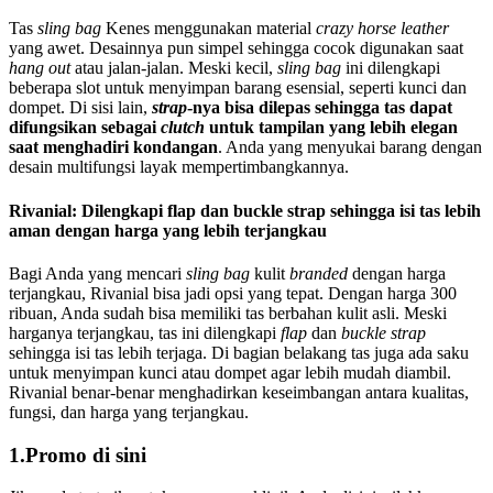
Tas
sling bag
Kenes menggunakan material
crazy horse leather
yang awet. Desainnya pun simpel sehingga cocok digunakan saat
hang out
atau jalan-jalan. Meski kecil,
sling bag
ini dilengkapi
beberapa slot untuk menyimpan barang esensial, seperti kunci dan
dompet. Di sisi lain,
strap
-nya bisa dilepas sehingga tas dapat
difungsikan sebagai
clutch
untuk tampilan yang lebih elegan
saat menghadiri kondangan
. Anda yang menyukai barang dengan
desain multifungsi layak mempertimbangkannya.
Rivanial: Dilengkapi flap dan buckle strap sehingga isi tas lebih
aman dengan harga yang lebih terjangkau
Bagi Anda yang mencari
sling bag
kulit
branded
dengan harga
terjangkau, Rivanial bisa jadi opsi yang tepat. Dengan harga 300
ribuan, Anda sudah bisa memiliki tas berbahan kulit asli. Meski
harganya terjangkau, tas ini dilengkapi
flap
dan
buckle strap
sehingga isi tas lebih terjaga. Di bagian belakang tas juga ada saku
untuk menyimpan kunci atau dompet agar lebih mudah diambil.
Rivanial benar-benar menghadirkan keseimbangan antara kualitas,
fungsi, dan harga yang terjangkau.
1.Promo di sini