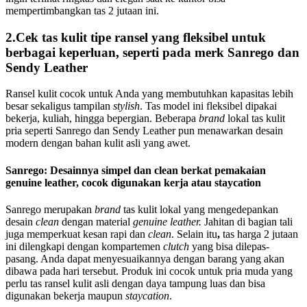
mempertimbangkan tas 2 jutaan ini.
2.Cek tas kulit tipe ransel yang fleksibel untuk
berbagai keperluan, seperti pada merk Sanrego dan
Sendy Leather
Ransel kulit cocok untuk Anda yang membutuhkan kapasitas lebih
besar sekaligus tampilan
stylish
. Tas model ini fleksibel dipakai
bekerja, kuliah, hingga bepergian. Beberapa
brand
lokal tas kulit
pria seperti Sanrego dan Sendy Leather pun menawarkan desain
modern dengan bahan kulit asli yang awet.
Sanrego: Desainnya simpel dan clean berkat pemakaian
genuine leather, cocok digunakan kerja atau staycation
Sanrego merupakan
brand
tas kulit lokal yang mengedepankan
desain
clean
dengan material
genuine leather.
Jahitan di bagian tali
juga memperkuat kesan rapi dan
clean
. Selain itu
,
tas harga 2 jutaan
ini dilengkapi dengan kompartemen
clutch
yang bisa dilepas-
pasang. Anda dapat menyesuaikannya dengan barang yang akan
dibawa pada hari tersebut. Produk ini cocok untuk pria muda yang
perlu tas ransel kulit asli dengan daya tampung luas dan bisa
digunakan bekerja maupun
staycation
.