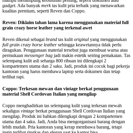
mampu menampung kebutuhan penting, seperti dokumen atau
gadget
. Ada banyak
merk
tas kulit pria terbaik yang menawarkan
kualitas premium, seperti Reven dan Coppo.
Reven: Diklaim tahan lama karena menggunakan material full
grain crazy horse leather yang terkenal awet
Reven dikenal sebagai
brand
tas kulit
original
yang menggunakan
full grain crazy horse
leather
sehingga keawetannya tidak perlu
diragukan. Penggunaan material tersebut juga membuat warna atau
permukaan
messenger bag
jadi makin estetik seiring pemakaian. Tas
selempang kulit asli seharga 800 ribuan ini dilengkapi 2
kompartemen utama dan 2 saku. Jadi, produk ini cocok bagi pekerja
kantoran yang harus membawa laptop serta dokumen dan tetap
terlihat rapi.
Coppo: Terkesan mewan dan vintage berkat penggunaan
material Shell Cordovan Italian yang mengilap
Coppo menghadirkan tas selempang kulit yang terkesan mewah
sekaligus
vintage
berkat penggunaan Shell Cordovan Italian yang
mengilap. Produk ini bahkan dilengkapi dengan 2 kompartemen
utama dan 4 saku. Jadi, Anda bisa mengorganisasi barang dengan
lebih mudah. Pria kantoran yang kerap membawa barang, tetapi
ingin terlihat ringkas dan elegan saat ke kantor bisa