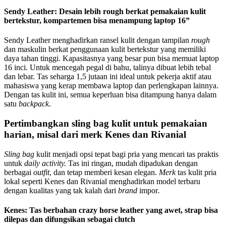
Sendy Leather: Desain lebih rough berkat pemakaian kulit
bertekstur, kompartemen bisa menampung laptop 16”
Sendy Leather menghadirkan ransel kulit dengan tampilan
rough
dan maskulin berkat penggunaan kulit bertekstur yang memiliki
daya tahan tinggi. Kapasitasnya yang besar pun bisa memuat laptop
16 inci. Untuk mencegah pegal di bahu, talinya dibuat lebih tebal
dan lebar. Tas seharga 1,5 jutaan ini ideal untuk pekerja aktif atau
mahasiswa yang kerap membawa laptop dan perlengkapan lainnya.
Dengan tas kulit ini, semua keperluan bisa ditampung hanya dalam
satu
backpack
.
Pertimbangkan sling bag kulit untuk pemakaian
harian, misal dari merk Kenes dan Rivanial
Sling bag
kulit menjadi opsi tepat bagi pria yang mencari tas praktis
untuk
daily activity.
Tas ini ringan, mudah dipadukan dengan
berbagai
outfit
, dan tetap memberi kesan elegan.
Merk
tas kulit pria
lokal seperti Kenes dan Rivanial menghadirkan model terbaru
dengan kualitas yang tak kalah dari
brand
impor
.
Kenes: Tas berbahan crazy horse leather yang awet, strap bisa
dilepas dan difungsikan sebagai clutch