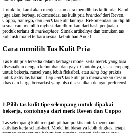
Untuk itu, kami akan menjelaskan cara memilih tas kulit pria. Kami
juga akan berbagi rekomendasi tas kulit pria
branded
dari Reven,
Coppo, Sanrego, dan
merk
tas kulit lainnya. Rekomendasi ini dipilih
sesuai cara memilih mybest dan diurutkan dari hasil penjualan
produk terlaris di
marketplace
. Simak artikelnya dan temukan tas
kulit asli model terbaru sesuai kebutuhan Anda!
Cara memilih Tas Kulit Pria
Tas kulit pria tersedia dalam berbagai model serta merek yang bisa
disesuaikan dengan kebutuhan dan gaya. Contohnya, tas selempang
untuk bekerja, ransel yang lebih fleksibel, atau
sling bag
praktis
untuk aktivitas harian. Tiap
merk
tas kulit pun menawarkan desain
khas dan harga bervariasi yang bisa disesuaikan dengan preferensi.
1.Pilih tas kulit tipe selempang untuk dipakai
bekerja, contohnya dari merk Reven dan Coppo
Tas selempang kulit menjadi pilihan praktis untuk menemani
aktivitas kerja sehari-hari. Model ini biasanya lebih ringkas, tetapi