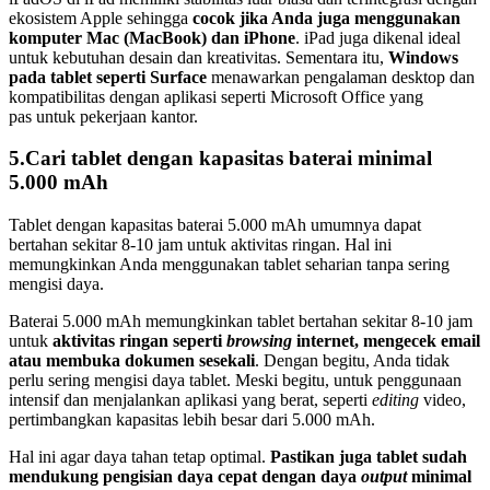
ekosistem Apple sehingga
cocok jika Anda juga menggunakan
komputer Mac (MacBook) dan iPhone
. iPad juga dikenal ideal
untuk kebutuhan desain dan kreativitas. Sementara itu,
Windows
pada tablet seperti Surface
menawarkan pengalaman desktop dan
kompatibilitas dengan aplikasi seperti Microsoft Office yang
pas untuk pekerjaan kantor.
5.Cari tablet dengan kapasitas baterai minimal
5.000 mAh
Tablet dengan kapasitas baterai 5.000 mAh umumnya dapat
bertahan sekitar 8-10 jam untuk aktivitas ringan. Hal ini
memungkinkan Anda menggunakan tablet seharian tanpa sering
mengisi daya.
Baterai 5.000 mAh memungkinkan tablet bertahan sekitar 8-10 jam
untuk
aktivitas ringan seperti
browsing
internet, mengecek email
atau membuka dokumen sesekali
. Dengan begitu, Anda tidak
perlu sering mengisi daya tablet. Meski begitu, untuk penggunaan
intensif dan menjalankan aplikasi yang berat, seperti
editing
video,
pertimbangkan kapasitas lebih besar dari 5.000 mAh.
Hal ini agar daya tahan tetap optimal.
Pastikan juga tablet sudah
mendukung pengisian daya cepat dengan daya
output
minimal