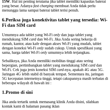
15W
. Hal ini penting terutama jika tablet memiliki kapasitas baterai
yang besar. Adanya
fast charging
membuat Anda tidak perlu
menunggu lama sampai baterai tablet terisi penuh.
6.Periksa juga konektivitas tablet yang tersedia: Wi-
Fi dan SIM card
Umumnya ada tablet yang Wi-Fi
only
dan juga tablet yang
mendukung SIM
card
dan Wi-Fi. Jika Anda sering bekerja di
rumah, kantor, atau kafe dengan akses Wi-Fi yang mudah, tablet
dengan koneksi Wi-Fi
only
sudah cukup. Untuk spesifikasi yang
sama, harga tablet Wi-Fi
only
umumnya lebih terjangkau.
Sebaliknya, jika Anda memiliki mobilitas tinggi atau sering
bepergian, pertimbangkan tablet yang mendukung SIM
card
dan
Wi-Fi. Cek juga jenis koneksi SIM
card
-nya, apakah 4G atau 5G.
Jaringan 4G lebih stabil di banyak tempat. Sementara itu, jaringan
5G kecepatan internetnya tinggi, tetapi cakupannya masih terbatas di
beberapa wilayah di bawah ini :
1.Promo di sini
Jika anda tertarik untuk memasang klinik Anda disini, silahkan
kontak kami di halaman pasang iklan