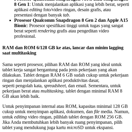
8 Gen 1
: Untuk menjalankan aplikasi yang lebih berat, seperti
aplikasi
editing
foto/video ringan, desain grafis, atau
presentasi dengan banyak
tab
.
Prosesor Qualcomm Snapdragon 8 Gen 2 dan Apple A15
Bionic
: Prosesor spesifikasi tinggi untuk tugas yang sangat
berat seperti
rendering
grafis atau pengeditan video
profesional.
RAM dan ROM 6/128 GB ke atas, lancar dan minim lagging
saat multitasking
Sama seperti prosesor, pilihan RAM dan ROM yang ideal untuk
tablet kerja sangat bergantung pada jenis pekerjaan yang akan
dilakukan. Tablet dengan RAM 6 GB sudah cukup untuk pekerjaan
ringan dan menjalankan aplikasi produktivitas dasar,
seperti pengolah kata,
spreadsheet
, dan email. Sementara, untuk
pekerjaan berat atau
multitasking
, tablet dengan minimal RAM 8
GB akan lebih baik.
Untuk penyimpanan internal atau ROM, kapasitas minimal 128 GB
cukup untuk menyimpan aplikasi, dokumen, dan
file
media. Namun,
untuk
editing
video ringan, pilihlah tablet dengan ROM 256 GB.
Jika Anda membutuhkan lebih banyak ruang penyimpanan, pilih
tablet yang mendukung juga kartu
micro
SD untuk ekspansi.