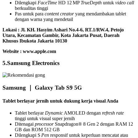
Dilengkapi
FaceTime
HD 12 MP
TrueDepth
untuk
video call
berkualitas tinggi
Pas untuk para
content creator
yang mendambakan tablet
dengan warna yang mendetail
Lokasi :
Jl. KH. Hasyim Ashari No.4-6, RT.1/RW.4, Petojo
Utara, Kecamatan Gambir, Kota Jakarta Pusat, Daerah
Khusus Ibukota Jakarta 10130
Website : www.apple.com
5.Samsung Electronics
Samsung ｜ Galaxy Tab S9 5G
Tablet berlayar jernih untuk dukung kerja visual Anda
Tablet berlayar
Dynamic
AMOLED dengan
refresh rate
tinggi untuk visual super jernih
Ditenagai
processor
Snapdragon® 8 Gen 2 dengan RAM 12
GB dan ROM 512 GB
Dilengkapi S
Pen
responsif untuk keperluan mencatat atau