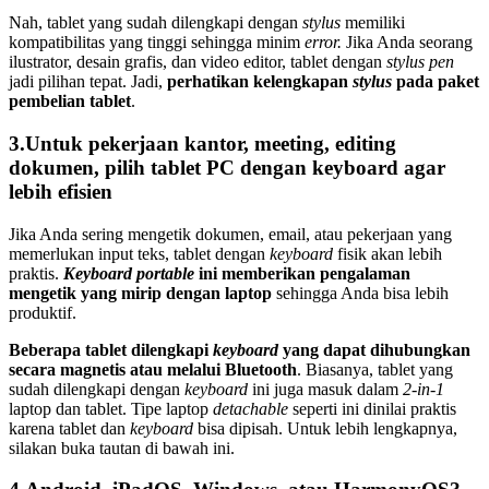
Nah, tablet yang sudah dilengkapi dengan
stylus
memiliki
kompatibilitas yang tinggi sehingga minim
error.
Jika Anda seorang
ilustrator, desain grafis, dan video editor, tablet dengan
stylus pen
jadi pilihan tepat. Jadi,
perhatikan kelengkapan
stylus
pada paket
pembelian tablet
.
3.Untuk pekerjaan kantor, meeting, editing
dokumen, pilih tablet PC dengan keyboard agar
lebih efisien
Jika Anda sering mengetik dokumen, email, atau pekerjaan yang
memerlukan input teks, tablet dengan
keyboard
fisik akan lebih
praktis.
Keyboard portable
ini memberikan pengalaman
mengetik yang mirip dengan laptop
sehingga Anda bisa lebih
produktif.
Beberapa tablet dilengkapi
keyboard
yang dapat dihubungkan
secara magnetis atau melalui Bluetooth
. Biasanya, tablet yang
sudah dilengkapi dengan
keyboard
ini juga masuk dalam
2-in-1
laptop dan tablet. Tipe laptop
detachable
seperti ini dinilai praktis
karena tablet dan
keyboard
bisa dipisah. Untuk lebih lengkapnya,
silakan buka tautan di bawah ini.