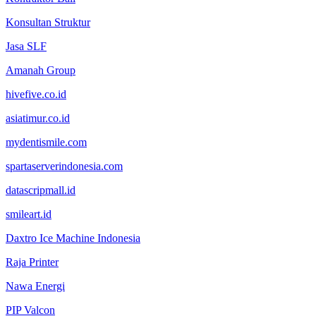
Konsultan Struktur
Jasa SLF
Amanah Group
hivefive.co.id
asiatimur.co.id
mydentismile.com
spartaserverindonesia.com
datascripmall.id
smileart.id
Daxtro Ice Machine Indonesia
Raja Printer
Nawa Energi
PIP Valcon