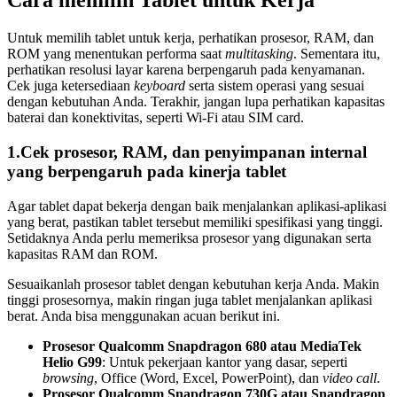
Cara memilih Tablet untuk Kerja
Untuk memilih tablet untuk kerja, perhatikan prosesor, RAM, dan
ROM yang menentukan performa saat
multitasking
. Sementara itu,
perhatikan resolusi layar karena berpengaruh pada kenyamanan.
Cek juga ketersediaan
keyboard
serta sistem operasi yang sesuai
dengan kebutuhan Anda. Terakhir, jangan lupa perhatikan kapasitas
baterai dan konektivitas, seperti Wi-Fi atau SIM card.
1.Cek prosesor, RAM, dan penyimpanan internal
yang berpengaruh pada kinerja tablet
Agar tablet dapat bekerja dengan baik menjalankan aplikasi-aplikasi
yang berat, pastikan tablet tersebut memiliki spesifikasi yang tinggi.
Setidaknya Anda perlu memeriksa prosesor yang digunakan serta
kapasitas RAM dan ROM.
Sesuaikanlah prosesor tablet dengan kebutuhan kerja Anda. Makin
tinggi prosesornya, makin ringan juga tablet menjalankan aplikasi
berat. Anda bisa menggunakan acuan berikut ini.
Prosesor Qualcomm Snapdragon 680 atau MediaTek
Helio G99
: Untuk pekerjaan kantor yang dasar, seperti
browsing
, Office (Word, Excel, PowerPoint), dan
video call
.
Prosesor Qualcomm Snapdragon 730G atau Snapdragon