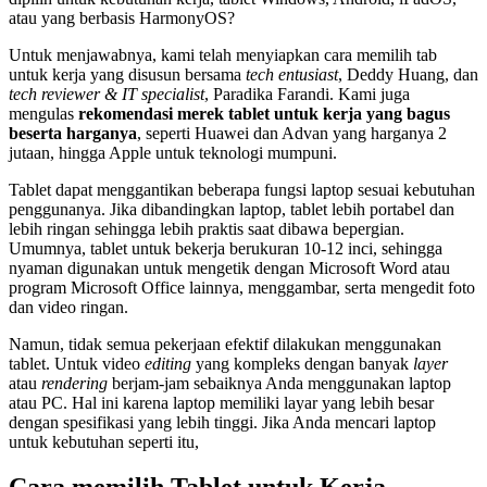
atau yang berbasis HarmonyOS?
Untuk menjawabnya, kami telah menyiapkan cara memilih tab
untuk kerja yang disusun bersama
tech entusiast
, Deddy Huang, dan
tech reviewer & IT specialist
, Paradika Farandi. Kami juga
mengulas
rekomendasi merek tablet untuk kerja yang bagus
beserta harganya
, seperti Huawei dan Advan yang harganya 2
jutaan, hingga Apple untuk teknologi mumpuni.
Tablet dapat menggantikan beberapa fungsi laptop sesuai kebutuhan
penggunanya. Jika dibandingkan laptop, tablet lebih portabel dan
lebih ringan sehingga lebih praktis saat dibawa bepergian.
Umumnya, tablet untuk bekerja berukuran 10-12 inci, sehingga
nyaman digunakan untuk mengetik dengan Microsoft Word atau
program Microsoft Office lainnya, menggambar, serta mengedit foto
dan video ringan.
Namun, tidak semua pekerjaan efektif dilakukan menggunakan
tablet. Untuk video
editing
yang kompleks dengan banyak
layer
atau
rendering
berjam-jam sebaiknya Anda menggunakan laptop
atau PC. Hal ini karena laptop memiliki layar yang lebih besar
dengan spesifikasi yang lebih tinggi. Jika Anda mencari laptop
untuk kebutuhan seperti itu,