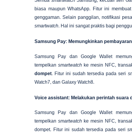
Semua
smartwatch
Samsung, kecuali seri Gal
biasa maupun WhatsApp. Fitur ini membuat
genggaman. Selain panggilan, notifikasi pesa
smartwatch
. Hal ini sangat praktis bagi pengg
Samsung Pay: Memungkinkan pembayaran 
Samsung Pay dan Google Wallet memun
tempelkan
smartwatch
ke mesin NFC, transak
dompet
. Fitur ini sudah tersedia pada seri
s
Watch7, dan Galaxy Watch8.
Voice assistant: Melakukan perintah suara
Samsung Pay dan Google Wallet memun
tempelkan
smartwatch
ke mesin NFC, transak
dompet. Fitur ini sudah tersedia pada seri
s