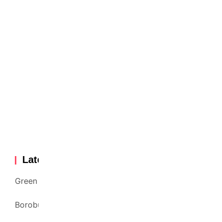
Latest Sponsorship
Green One Tas Spunbond Custom
Borobudur Sunrise