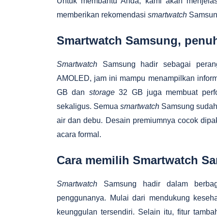
Untuk membantu Anda, kami akan menjela
memberikan rekomendasi
smartwatch
Samsung
Smartwatch Samsung, penuh
Smartwatch
Samsung hadir sebagai perang
AMOLED, jam ini mampu menampilkan inform
GB dan
storage
32 GB juga membuat perfor
sekaligus. Semua
smartwatch
Samsung sudah m
air dan debu. Desain premiumnya cocok dipaka
acara formal.
Cara memilih Smartwatch S
Smartwatch
Samsung hadir dalam berbaga
penggunanya. Mulai dari mendukung kesehata
keunggulan tersendiri. Selain itu, fitur tam