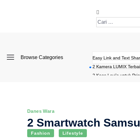
Browse Categories
Easy Link and Text Shar
2 Kamera LUMIX Terbai
2 Kaos Levi’s untuk Pria
2 Kaos Polos Terbaik
2 Kulkas Hemat Listrik 
2 Kursi Lantai Terbaik
Danes Wara
2 Smartwatch Samsu
Fashion
Lifestyle