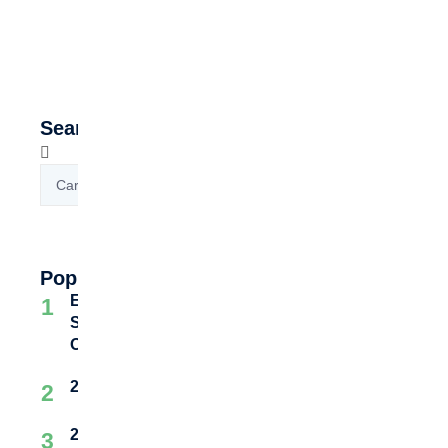
Search
Popular Posts
Easy Link and Text Sharing: A
1
Simple Way to Share Content
Online
2 Kamera LUMIX Terbaik
2
2 Kaos Levi’s untuk Pria Terbaik
3