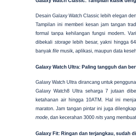
Galaxy Watch Classic: Tampilan klasik deng
Desain Galaxy Watch Classic lebih elegan d
Tampilan ini memberi kesan jam tangan trad
formal tanpa kehilangan fungsi modern. Var
dibekali
storage
lebih besar, yakni hingga 
banyak
file
musik, aplikasi, maupun data kese
Galaxy Watch Ultra: Paling tangguh dan berf
Galaxy Watch Ultra dirancang untuk pengguna 
Galaxy Watch8 Ultra seharga 7 jutaan dibe
ketahanan air hingga 10ATM. Hal ini menja
maraton. Jam tangan pintar ini juga dilengkapi 
mode
, dan kecerahan 3000
nits
yang membuatn
Galaxy Fit: Ringan dan terjangkau, sudah dib