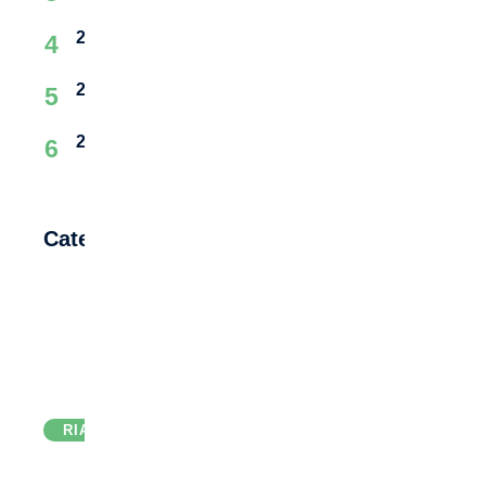
2 Kaos Polos Terbaik
4
2 Kulkas Hemat Listrik Terbaik
5
2 Kursi Lantai Terbaik
6
Categories
RIAU