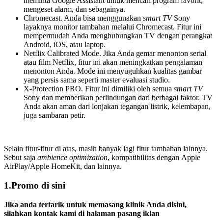
meminta Google Assistant untuk mencari program favorit,
mengeset alarm, dan sebagainya.
Chromecast. Anda bisa menggunakan
smart TV
Sony
layaknya monitor tambahan melalui Chromecast. Fitur ini
mempermudah Anda menghubungkan TV dengan perangkat
Android, iOS, atau laptop.
Netflix Calibrated Mode. Jika Anda gemar menonton serial
atau film Netflix, fitur ini akan meningkatkan pengalaman
menonton Anda. Mode ini menyuguhkan kualitas gambar
yang persis sama seperti master evaluasi studio.
X-Protection PRO. Fitur ini dimiliki oleh semua
smart TV
Sony dan memberikan perlindungan dari berbagai faktor. TV
Anda akan aman dari lonjakan tegangan listrik, kelembapan,
juga sambaran petir.
Selain fitur-fitur di atas, masih banyak lagi fitur tambahan lainnya.
Sebut saja
ambience optimization
, kompatibilitas dengan Apple
AirPlay/Apple HomeKit, dan lainnya.
1
.Promo di sini
Jika anda tertarik untuk memasang klinik Anda disini,
silahkan kontak kami di halaman pasang iklan