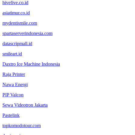
hivefive.co.id
asiatimur.co.id
mydentismile.com
spartaserverindonesia.com
datascripmall.id
smileart.id
Daxtro Ice Machine Indonesia
Raja Printer
Nawa Energi
PIP Valcon
Sewa Videotron Jakarta
Pastelink
topkomodotour.com