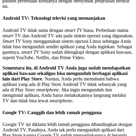
pahami perbedaan keduanya dengan menyimak penjelasan berikut
ini.
Android TV: Teknologi televisi yang memanjakan
Android TV tidak sama dengan
smart TV
biasa. Perbedaan utama
smart
TV dan Android TV ada pada sistem operasi yang digunakan.
Smart TV
Sony menggunakan sistem operasi Linux sehingga Anda
tidak bisa mengunduh sendiri aplikasi yang Anda inginkan. Sebagai
gantinya,
smart TV
Sony sudah dilengkapi dengan aplikasi bawaan,
seperti YouTube, Netflix, dan Prime Video.
Sementara itu, di Android TV Anda juga sudah mendapatkan
aplikasi bawaan sekaligus bisa mengunduh berbagai aplikasi
lain dari Play Store
. Namun, Anda perlu memahami bahwa
aplikasi yang ada di Play Store Android TV tidak sebanyak yang
ada di Play Store
smartphone
. Jika ingin mengunduh dan
menginstal aplikasi, Anda harus melakukannya langsung melalui
TV dan tidak bisa lewat
smartphone
.
Google TV: Canggih dan lebih ramah pengguna
Google TV ini diklaim lebih ramah pengguna dibandingkan dengan
Android TV. Pasalnya, Anda tak perlu mengunduh aplikasi dari
Play Store karena Google TV sudah menyediakannya di beranda.