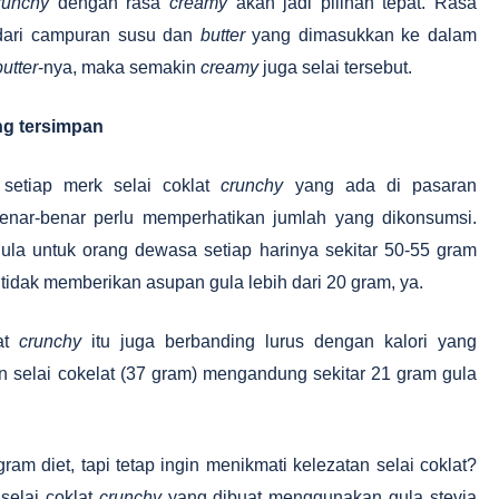
runchy
dengan rasa
creamy
akan jadi pilihan tepat. Rasa
 dari campuran susu dan
butter
yang dimasukkan ke dalam
butter
-nya, maka semakin
creamy
juga selai tersebut.
ng tersimpan
 setiap merk selai coklat
crunchy
yang ada di pasaran
nar-benar perlu memperhatikan jumlah yang dikonsumsi.
la untuk orang dewasa setiap harinya sekitar 50-55 gram
tidak memberikan asupan gula lebih dari 20 gram, ya.
lat
crunchy
itu juga berbanding lurus dengan kalori yang
 selai cokelat (37 gram) mengandung sekitar 21 gram gula
am diet, tapi tetap ingin menikmati kelezatan selai coklat?
selai coklat
crunchy
yang dibuat menggunakan gula stevia