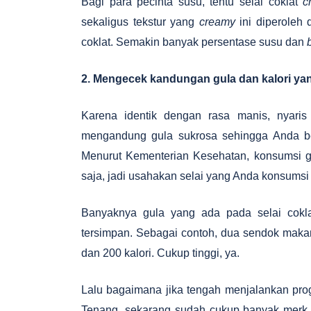
Bagi para pecinta susu, tentu selai coklat
c
sekaligus tekstur yang
creamy
ini diperoleh
coklat. Semakin banyak persentase susu dan
2. Mengecek kandungan gula dan kalori ya
Karena identik dengan rasa manis, nyaris
mengandung gula sukrosa sehingga Anda be
Menurut Kementerian Kesehatan, konsumsi gu
saja, jadi usahakan selai yang Anda konsumsi 
Banyaknya gula yang ada pada selai cok
tersimpan. Sebagai contoh, dua sendok makan
dan 200 kalori. Cukup tinggi, ya.
Lalu bagaimana jika tengah menjalankan progr
Tenang, sekarang sudah cukup banyak merk 