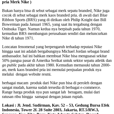
pria Merk Nike )
Bukan hanya bisa di sebut sebagai merk sepatu branded
,
Nike juga
cocok di sebut sebagai merk kaos branded pria. di awali dari Blue
Ribbon Sports (BRS) yang di dirikan oleh Philip Knight dan Bill
Bowerman pada Januari 1965, yang saat itu tergabung dengan
Onitsuka Tiger. Namun kedua nya berpisah pada tahun 1970,
kemudian BRS membangun perusahaan sendiri dan meluncurkan
Nike di tahun 1971.
Loncatan fenomenal yang berpengaruh terhadap reputasi Nike
hingga saat ini adalah bergabungnya Michael Jordan sebagai brand
ambassador. hal ini bahkan membuat Nike bisa menguasai sekitar
50% pangsa pasar di Amerika Serikat untuk sektor sepatu atletik dan
go public
pada akhir tahun 1980. Kemudian memasuki tahun 2000-
an, merk kaos branded pria ini memulai penjualan produk nya
melalui dengan website resmi.
berbagai macam produk dari Nike pun bisa di peroleh dengan
sangat mudah, karena sudah tersedia di berbagai e-commerce.
Range harga produk nya pun sangat lah beragam, mulai dari
ratusan ribu hingga samapai dengan jutaan rupiah.
Lokasi : Jl. Jend. Sudirman, Kav. 52 – 53, Gedung Bursa Efek
Indonesia, Tower 2f. 28 Suite 2803, Jakarta, RT.5/RW.3,