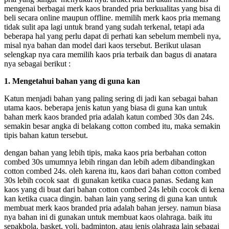
mengenai berbagai merk kaos branded pria berkualitas yang bisa di
beli secara online maupun offline. memilih merk kaos
pria memang
tidak sulit apa lagi untuk brand yang sudah terkenal, tetapi ada
beberapa hal yang perlu dapat di perhati kan sebelum membeli nya,
misal nya bahan dan model dari kaos tersebut. Berikut ulasan
selengkap nya cara memilih kaos pria terbaik dan bagus di anatara
nya sebagai berikut :
1.
Mengetahui bahan yang di guna kan
Katun menjadi bahan yang paling sering di jadi kan sebagai bahan
utama kaos. beberapa jenis katun yang biasa di guna kan untuk
bahan merk kaos branded pria adalah katun combed 30s dan 24s.
semakin besar angka di belakang cotton combed itu, maka semakin
tipis bahan katun tersebut.
dengan bahan yang lebih tipis, maka kaos
pria berbahan cotton
combed 30s umumnya lebih ringan dan lebih adem dibandingkan
cotton combed 24s. oleh karena itu, kaos dari bahan cotton combed
30s lebih cocok saat di gunakan ketika cuaca panas. Sedang kan
kaos yang di buat dari bahan cotton combed 24s lebih cocok di kena
kan ketika cuaca dingin. bahan lain yang sering di guna kan untuk
membuat merk kaos branded pria adalah bahan jersey. namun biasa
nya bahan ini di gunakan untuk membuat kaos olahraga. baik itu
sepakbola, basket, voli, badminton, atau jenis olahraga lain sebagai