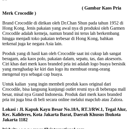
( Gambar Kaos Pria
Merk Crocodile )
Brand Crocodile di dirikan oleh Dr.Chan Shun pada tahun 1952 di
Hong Kong. Jenis pakaian yang awal nya di produksi oleh Garmen
Crocodile adalah kemeja, namun brand ini terus lah berkembang
hingga menjadi toko pakaian terbesar di Hong Kong, bahkan
terkenal juga ke negara Asia lain.
Produk yang di hasil kan oleh Crocodile saat ini cukup lah sangat
beragam, ada kaos polo, pakaian dalam, sepatu, tas, dan aksesoris.
Ciri khas dari merk kaos branded pria ini adalah logo buaya bersisik
yang menghadap ke kiri dan logo itu membuat orang-orang
mengenal nya sebagai cap buaya.
Untuk kalian yang ingin membeli produk kaos original dari
Crocodile, bisa langsung kunjungi outlet resmi nya di beberapa mall
besar, misal nya Grand Indonesia. Produk dari merk kaos branded
pria ini juga bisa di beli secara online melalui mapclub atau Zalora.
Lokasi :
Jl. Kapuk Kayu Besar No.18A, RT.3/RW.1, Tegal Alur,
Kec. Kalideres, Kota Jakarta Barat, Daerah Khusus Ibukota
Jakarta 1182