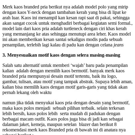
Merk kaos branded pria berikut nya adalah model polo yang mirip
dengan kaos Y-neck dengan tambahan kerah yang bisa di lipat ke
arah luar. Kaos ini menampil kan kesan rapi saat di pakai, sehingga
akan sangat cocok untuk menghadiri berbagai kegiatan semi formal.,
model lain dari kaos
pria adalah turtleneck dengan ciri khas kerah
yang memanjang ke atas sehingga menutupi area leher. Kaos model
ini akan memberikan kesan santai sekaligus modis pada sebuah
penampilan, terlebih lagi kalau di padu kan dengan celana
jeans
3. Menyesuaikan motif kaos dengan selera masing-masing
Salah satu alternatif untuk memberi ‘wajah’ baru pada penampilan
kalian adalah dengan memilih kaos bermotif. banyak merk kaos
branded pria mempunyai desain motif tertentu, baik itu logo,
gambar, tulisan, atau motif yang tampak abstrak. Supaya lebih aman,
kalian bisa memilih kaos dengan motif garis-garis yang tidak akan
pernah lekang oleh waktu
namun jika tidak menyukai kaos
pria dengan desain yang bermotif,
maka kaos polos menjadi sebuah pilihan terbaik. selain terkesan
lebih bersih, kaus polos lebih serta mudah di padukan dengan
berbagai macam outfit. Kaos polos juga bisa di jadi kan sebagai
dalaman jaket, kemeja, maupun setelan blazer dan berikut 8
rekomendasi merk kaos Branded pria di bawah ini di anatara nya