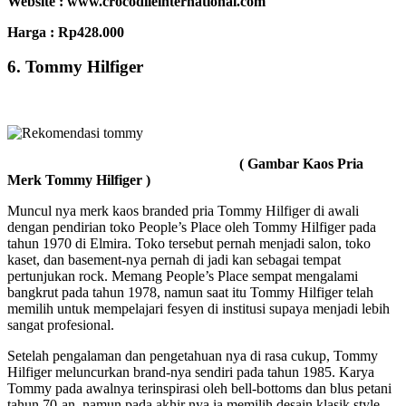
Website : www.crocodileinternational.com
Harga :
Rp428.000
6. Tommy Hilfiger
( Gambar Kaos Pria
Merk Tommy Hilfiger )
Muncul nya merk kaos branded pria Tommy Hilfiger di awali
dengan pendirian toko People’s Place oleh Tommy Hilfiger pada
tahun 1970 di Elmira. Toko tersebut pernah menjadi salon, toko
kaset, dan basement-nya pernah di jadi kan sebagai tempat
pertunjukan rock. Memang People’s Place sempat mengalami
bangkrut pada tahun 1978, namun saat itu Tommy Hilfiger telah
memilih untuk mempelajari fesyen di institusi supaya menjadi lebih
sangat profesional.
Setelah pengalaman dan pengetahuan nya di rasa cukup, Tommy
Hilfiger meluncurkan brand-nya sendiri pada tahun 1985. Karya
Tommy pada awalnya terinspirasi oleh bell-bottoms dan blus petani
tahun 70-an, namun pada akhir nya ia memilih desain klasik style