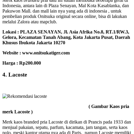
Merk kaos
branded
pria satu ini sudah membuka beberapa gerai di
Indonesia, antara lain di Plaza Senayan, Mal Kota Kasablanka, dan
Pakuwon Mall. dan mall lain nya yang ada di indonesia , untuk
pembelian produk Onitsuka original secara online
,
bisa di lakukan
melalui Zalora atau mapclub.
Lokasi :
PLAZA SENAYAN, Jl. Asia Afrika No.8, RT.1/RW.3,
Gelora, Kecamatan Tanah Abang, Kota Jakarta Pusat, Daerah
Khusus Ibukota Jakarta 10270
Website : www.onitsukatiger.com
Harga :
Rp200.000
4. Lacoste
( Gambar Kaos pria
merk Lacoste )
Merk kaos branded pria Lacoste di dirikan di Prancis pada 1933 dan
menjual pakaian, sepatu, parfum, kacamata, jam tangan, serta kaos
polo. meski kantor utama nya ada di Paris, namun Lacoste memiliki