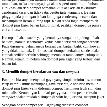
tumbuhan, maka aromanya juga akan seperti tumbuh-tumbuhan.
Ciri khas lain dari dompet berbahan kulit asli adalah teksturnya
cenderung kasar dan tidak rata, begitu juga warnanya. Bagian
pinggir pada potongan bahan kulit juga cenderung berserat dan
menampilkan kesan kurang rapi. Kalau Anda ingin memperoleh
dompet pria Eiger bahan kulit original, pastikan dompetnya punya
ciri-ciri tersebut.
Keempat, bahan suede yang bentuknya sangat mirip dengan bahan
beludru, namun sebenarnya kedua bahan tersebut sangat berbeda.
Pada dasarnya, bahan suede berasal dari bagian balik kulit hewan
yang tidak disamak. Ciri khas dari dompet berbahan suede adalah
tampak sedikit berbulu sehingga membuat tampilannya cukup unik.
Namun, sejauh ini belum ada dompet pria Eiger yang terbuat dari
bahan ini.
3. Memilih dompet berukuran
slim
dan
compact
Para pria biasanya menyukai gaya yang simple, minimalis, namun
tetap keren. Untuk menunjang gaya tersebut, Anda bisa memilih
dompet pria Eiger yang didesain
compact
sehingga lebih slim dan
minimalis. Keuntungan lain dari penggunaan dompet berdesain
compact
adalah mudah disimpan di saku baju, celana, maupun jaket.
Sebagian besar dompet pria Eiger yang didesain compact