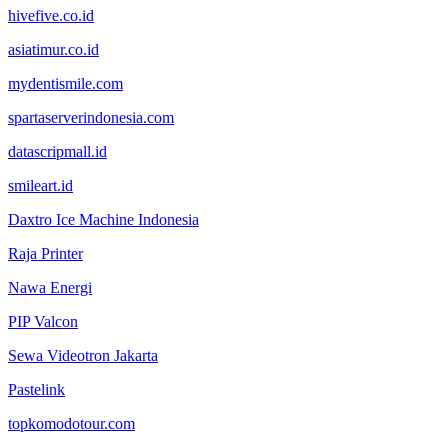
hivefive.co.id
asiatimur.co.id
mydentismile.com
spartaserverindonesia.com
datascripmall.id
smileart.id
Daxtro Ice Machine Indonesia
Raja Printer
Nawa Energi
PIP Valcon
Sewa Videotron Jakarta
Pastelink
topkomodotour.com