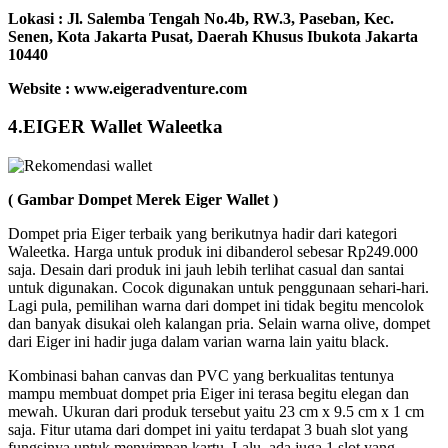
Lokasi :
Jl. Salemba Tengah No.4b, RW.3, Paseban, Kec.
Senen, Kota Jakarta Pusat, Daerah Khusus Ibukota Jakarta
10440
Website : www.eigeradventure.com
4.EIGER Wallet Waleetka
( Gambar Dompet Merek Eiger Wallet )
Dompet pria Eiger terbaik yang berikutnya hadir dari kategori
Waleetka. Harga untuk produk ini dibanderol sebesar Rp249.000
saja. Desain dari produk ini jauh lebih terlihat casual dan santai
untuk digunakan. Cocok digunakan untuk penggunaan sehari-hari.
Lagi pula, pemilihan warna dari dompet ini tidak begitu mencolok
dan banyak disukai oleh kalangan pria. Selain warna olive, dompet
dari Eiger ini hadir juga dalam varian warna lain yaitu black.
Kombinasi bahan canvas dan PVC yang berkualitas tentunya
mampu membuat dompet pria Eiger ini terasa begitu elegan dan
mewah. Ukuran dari produk tersebut yaitu 23 cm x 9.5 cm x 1 cm
saja. Fitur utama dari dompet ini yaitu terdapat 3 buah slot yang
fungsinya untuk menyimpan kartu. Lalu, ada juga 1 slot yang