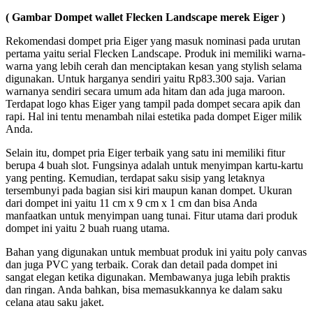
( Gambar Dompet wallet Flecken Landscape merek Eiger )
Rekomendasi dompet pria Eiger yang masuk nominasi pada urutan
pertama yaitu serial Flecken Landscape. Produk ini memiliki warna-
warna yang lebih cerah dan menciptakan kesan yang stylish selama
digunakan. Untuk harganya sendiri yaitu Rp83.300 saja. Varian
warnanya sendiri secara umum ada hitam dan ada juga maroon.
Terdapat logo khas Eiger yang tampil pada dompet secara apik dan
rapi. Hal ini tentu menambah nilai estetika pada dompet Eiger milik
Anda.
Selain itu, dompet pria Eiger terbaik yang satu ini memiliki fitur
berupa 4 buah slot. Fungsinya adalah untuk menyimpan kartu-kartu
yang penting. Kemudian, terdapat saku sisip yang letaknya
tersembunyi pada bagian sisi kiri maupun kanan dompet. Ukuran
dari dompet ini yaitu 11 cm x 9 cm x 1 cm dan bisa Anda
manfaatkan untuk menyimpan uang tunai. Fitur utama dari produk
dompet ini yaitu 2 buah ruang utama.
Bahan yang digunakan untuk membuat produk ini yaitu poly canvas
dan juga PVC yang terbaik. Corak dan detail pada dompet ini
sangat elegan ketika digunakan. Membawanya juga lebih praktis
dan ringan. Anda bahkan, bisa memasukkannya ke dalam saku
celana atau saku jaket.