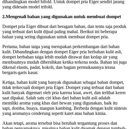
dibandingkan model bifold. Untuk dompet pria Eiger sendiri jarang
yang didesain model trifold.
2.Mengenali bahan yang digunakan untuk membuat dompet
Dompet pria Eiger dibuat dari beragam bahan, dan tentu saja produk
yang terbuat dari kulit dijual paling mahal. Berikut ini beberapa
bahan yang sering digunakan untuk membuat dompet pria.
Pertama, bahan taiga yang merupakan perkembangan dari bahan
kulit. Dibandingkan dengan dompet Eiger pria berbahan kulit asli,
dompet berbahan taiga lebih mudah dirawat dan kedap air yang
membuatnya mudah dibersihkan ketika terkena noda. Bahan ini juga
dikenal elastis, padat, kokoh, dan bagian permukaannya terasa
bergaris-garis kasar.
Ketiga, bahan kulit yang banyak digunakan sebagai bahan dompet,
tidak terkecuali dompet pria Eiger. Dompet yang terbuat dari bahan
kulit banyak digemari oleh pria karena kuat, awet, dan terlihat keren
saat dipakai. Salah satu ciri khas dari bahan kulit asli adalah
memiliki aroma yang khas dari hewan yang digunakan, baik itu
sapi, domba, buaya, maupun kambing. Berbeda dengan kulit sintesis
yang aromanya cenderung seperti karet atau bahan kimia.
Akan tetapi, aroma tersebut bisa berubah tergantung proses dan
bahan penyamaknya, misalnya bahan kulit disamak dengan tumbuh-