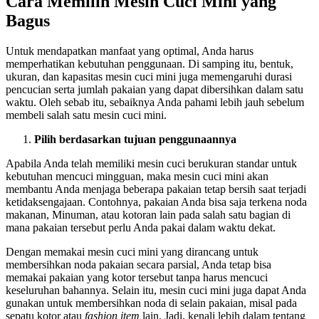
Cara Memilih Mesin Cuci Mini yang
Bagus
Untuk mendapatkan manfaat yang optimal, Anda harus
memperhatikan kebutuhan penggunaan. Di samping itu, bentuk,
ukuran, dan kapasitas mesin cuci mini juga memengaruhi durasi
pencucian serta jumlah pakaian yang dapat dibersihkan dalam satu
waktu. Oleh sebab itu, sebaiknya Anda pahami lebih jauh sebelum
membeli salah satu mesin cuci mini.
Pilih berdasarkan tujuan penggunaannya
Apabila Anda telah memiliki mesin cuci berukuran standar untuk
kebutuhan mencuci mingguan, maka mesin cuci mini akan
membantu Anda menjaga beberapa pakaian tetap bersih saat terjadi
ketidaksengajaan. Contohnya, pakaian Anda bisa saja terkena noda
makanan, Minuman, atau kotoran lain pada salah satu bagian di
mana pakaian tersebut perlu Anda pakai dalam waktu dekat.
Dengan memakai mesin cuci mini yang dirancang untuk
membersihkan noda pakaian secara parsial, Anda tetap bisa
memakai pakaian yang kotor tersebut tanpa harus mencuci
keseluruhan bahannya. Selain itu, mesin cuci mini juga dapat Anda
gunakan untuk membersihkan noda di selain pakaian, misal pada
sepatu kotor atau
fashion item
lain. Jadi, kenali lebih dalam tentang