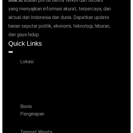
Bilik.id
adalah portal berita terkini dan terbaru
yang menyajikan informasi akurat, terpercaya, dan
aktual dari Indonesia dan dunia. Dapatkan update
harian seputar politik, ekonomi, teknologi, hiburan,
dan gaya hidup.
Quick Links
Lokasi
DKI Jakarta
Bali
Banten
Jawa Barat
Jawa Tengah
Jawa Timur
Yogyakarta
Bisnis
Penginapan
Hotel
Villa
Tempat Wisata