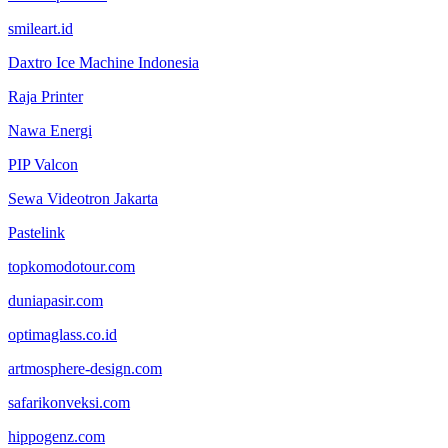
smileart.id
Daxtro Ice Machine Indonesia
Raja Printer
Nawa Energi
PIP Valcon
Sewa Videotron Jakarta
Pastelink
topkomodotour.com
duniapasir.com
optimaglass.co.id
artmosphere-design.com
safarikonveksi.com
hippogenz.com