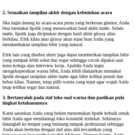
2. Sesuaikan tampilan akhir dengan kebutuhan acara
Jika ingin datang ke acara-acara pesta yang berkesan glamor, Anda
bisa memakai lipstik yang menawarkan hasil akhir matte. Selain
matte, lipstik juga diciptakan dengan hasil akhir glossy alias
berkilau. Efek kilau atau glossy akan tepat buat Anda yang
mendambakan tampilan bibir yang natural.
Efek lain yang disebut sheer juga dapat memberikan tampilan bibir
yang nampak lebih sehat dan segar sehingga cocok dipakai saat
temu kolega atau interview kerja. Apabila Anda ingin
mengekspresikan warna bibir, Anda lebih dianjurkan memakai
lipstik dengan tampilan akhir matte agar bibir terlihat penuh dan
bebas kilau. Namun, tetap pilih warna yang tepat agar wajah Anda
tetap terlihat segar dan natural.
3. Bertanyalah pada staf toko soal warna dan pastikan pula
tingkat ketahanannya
Kami sarankan Anda yang belum menemukan lipstik terbaik untuk
bibir Anda agar mendatangi toko kosmetik terdekat. Sekiranya
datanglah ke tempat yang memang tampak profesional sehingga
Anda akan bertemu dengan staf atau ahli kecantikan yang
berwawasan luas perihal produk Makeup. Dengan begitu, Anda