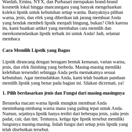
Wardah, Emina, NYX, dan Purbasari merupakan brand-brand
kosmetik lokal hingga mancanegara yang banyak mengeluarkan
koleksi lipstik untuk kebutuhan setiap wanita. Banyaknya pilihan
warna, jenis, dan efek yang diberikan tak jarang membuat Anda
yang hendak membeli lipstik menjadi bingung, bukan? Oleh karena
itu, kami buatkan artikel yang membahas cara memilih dan
merekomendasikan lipstik terbaik ini untuk Anda! Jadi, selamat
membaca
Cara Memilih Lipstik yang Bagus
Lipstik dirancang dengan beragam bentuk kemasan, varian warna,
jenis, dan efek finishing yang berbeda. Masing-masing memiliki
kelebihan tersendiri sehingga Anda perlu memakainya sesuai
kebutuhan. Agar memudahkan Anda, kami telah buatkan panduan
memilih lipstik yang benar pada bagian ini. Silakan dicermati, ya!
1. Pilih berdasarkan jenis dan
Fungsi
dari masing-masingnya
Beraneka macam warna lipstik mungkin membuat Anda
menimbang-nimbang warna mana yang paling tepat untuk Anda.
Namun, sejatinya lipstik hanya terdiri dari beberapa jenis, yaitu jenis
padat, cair, dan tint. Tentunya, ketiga tipe lipstik tersebut memiliki
fungsinya masing-masing. Inilah fungsi dari setiap jenis lipstik yang
telah disebutkan tersebut.