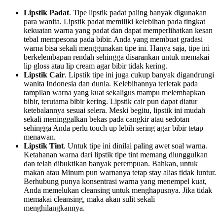
Lipstik Padat
. Tipe lipstik padat paling banyak digunakan
para wanita. Lipstik padat memiliki kelebihan pada tingkat
kekuatan warna yang padat dan dapat memperlihatkan kesan
tebal mempesona pada bibir. Anda yang membuat gradasi
warna bisa sekali menggunakan tipe ini. Hanya saja, tipe ini
berkelembapan rendah sehingga disarankan untuk memakai
lip gloss atau lip cream agar bibir tidak kering.
Lipstik Cair
. Lipstik tipe ini juga cukup banyak digandrungi
wanita Indonesia dan dunia. Kelebihannya terletak pada
tampilan warna yang kuat sekaligus mampu melembapkan
bibir, terutama bibir kering. Lipstik cair pun dapat diatur
ketebalannya sesuai selera. Meski begitu, lipstik ini mudah
sekali meninggalkan bekas pada cangkir atau sedotan
sehingga Anda perlu touch up lebih sering agar bibir tetap
menawan.
Lipstik Tint
. Untuk tipe ini dinilai paling awet soal warna.
Ketahanan warna dari lipstik tipe tint memang diunggulkan
dan telah dibuktikan banyak perempuan. Bahkan, untuk
makan atau Minum pun warnanya tetap stay alias tidak luntur.
Berhubung punya konsentrasi warna yang menempel kuat,
Anda memelukan cleansing untuk menghapusnya. Jika tidak
memakai cleansing, maka akan sulit sekali
menghilangkannya.