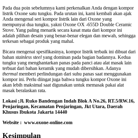
Pada dua poin sebelumnya kami perkenalkan Anda dengan kompor
listrik Oxone satu tungku. Pada urutan ini, kami kembali akan ajak
Anda mengenal seri kompor listrik lain dari Oxone yang
mempunyai dua tungku, yakni Oxone OX -655D Double Ceramic
Stove. Yang paling menarik secara kasat mata dari kompor ini
adalah pilihan desain yang benar-benar elegan dan mewah, sehingga
terkesan sebagai produk yang mahal.
Bicara mengenai spesifikasinya, kompor listrik terbaik ini dibuat dari
bahan
stainless steel
yang dominan pada bagian badannya. Kedua
tungku yang menghantarkan panas pada panci atau alat masak lain
terbuat dari bahan keramik yang mudah dibersihkan. Adanya
thermal
memberi perlindungan dari suhu panas saat menggunakan
kompor ini. Perlu diingat juga bahwa tungku kompor Oxone ini
akan lebih maksimal saat digunakan untuk memasak pakai alat
masak beralaskan rata.
Lokasi ;
Jl. Ruko Bandengan Indah Blok A No.26, RT.5/RW.16,
Penjaringan, Kecamatan Penjaringan, Jkt Utara, Daerah
Khusus Ibukota Jakarta 14440
Website : www.oxone-online.com
Kesimpulan