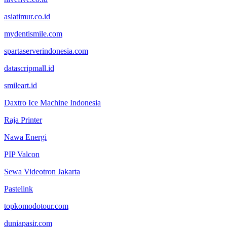
asiatimur.co.id
mydentismile.com
spartaserverindonesia.com
datascripmall.id
smileart.id
Daxtro Ice Machine Indonesia
Raja Printer
Nawa Energi
PIP Valcon
Sewa Videotron Jakarta
Pastelink
topkomodotour.com
duniapasir.com