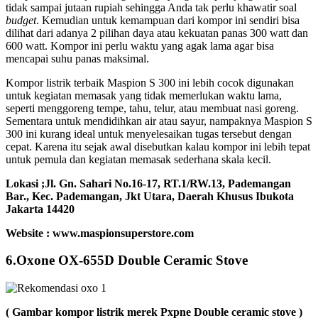
tidak sampai jutaan rupiah sehingga Anda tak perlu khawatir soal
budget
. Kemudian untuk kemampuan dari kompor ini sendiri bisa
dilihat dari adanya 2 pilihan daya atau kekuatan panas 300 watt dan
600 watt. Kompor ini perlu waktu yang agak lama agar bisa
mencapai suhu panas maksimal.
Kompor listrik terbaik Maspion S 300 ini lebih cocok digunakan
untuk kegiatan memasak yang tidak memerlukan waktu lama,
seperti menggoreng tempe, tahu, telur, atau membuat nasi goreng.
Sementara untuk mendidihkan air atau sayur, nampaknya Maspion S
300 ini kurang ideal untuk menyelesaikan tugas tersebut dengan
cepat. Karena itu sejak awal disebutkan kalau kompor ini lebih tepat
untuk pemula dan kegiatan memasak sederhana skala kecil.
Lokasi ;
Jl. Gn. Sahari No.16-17, RT.1/RW.13, Pademangan
Bar., Kec. Pademangan, Jkt Utara, Daerah Khusus Ibukota
Jakarta 14420
Website : www.maspionsuperstore.com
6.Oxone OX-655D Double Ceramic Stove
( Gambar kompor listrik merek Pxpne Double ceramic stove )