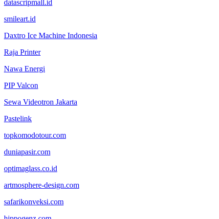
datascripmall.id
smileart.id
Daxtro Ice Machine Indonesia
Raja Printer
Nawa Energi
PIP Valcon
Sewa Videotron Jakarta
Pastelink
topkomodotour.com
duniapasir.com
optimaglass.co.id
artmosphere-design.com
safarikonveksi.com
hippogenz.com