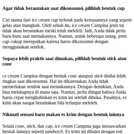
Agar tidak berantakan saat dikonsumsi, pilihlah bentuk cup
Ciri utama dari
ice cream
cup
terletak pada kemasannya yang seperti
gelas atau mangkuk. Oleh sebab itu,
ice cream
Campina jenis ini
tidak akan berantakan meski telah meleleh. Jadi, Anda tidak perlu
buru-buru saat memakannya. Namun, untuk beberapa orang, jenis
cup
cukup merepotkan karena harus dikonsumsi dengan
menggunakan sendok.
Supaya lebih praktis saat dimakan, pilihlah bentuk stick atau
cone
ce cream
Campina dengan bentuk
cone
ataupun
stick
dinilai lebih
ringkas saat dikonsumsi. Hal ini dikarenakan Anda tidak
memerlukan sendok saat memakannya. Dengan demikian, Anda
bisa melahapnya di mana saja. Namun, perlu diingat bahwa Anda
harus cepat menghabiskan es krim ini setelah dibuka. Pasalnya, es
krim akan sangat berantakan bila terlanjur meleleh.
Nikmati sensasi baru makan es krim dengan bentuk lainnya
Selain
cone
,
stick
, dan
cup
,
ice cream
Campina juga menawarkan
bentuk lainnya seperti
sandwich
. Es krim ini dibalut dengan roti