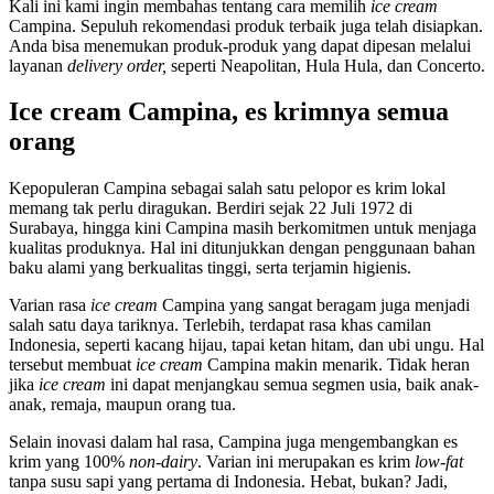
Kali ini kami ingin membahas tentang cara memilih
ice cream
Campina. Sepuluh rekomendasi produk terbaik juga telah disiapkan.
Anda bisa menemukan produk-produk yang dapat dipesan melalui
layanan
delivery order,
seperti Neapolitan, Hula Hula, dan Concerto.
Ice cream Campina, es krimnya semua
orang
Kepopuleran Campina sebagai salah satu pelopor es krim lokal
memang tak perlu diragukan. Berdiri sejak 22 Juli 1972 di
Surabaya, hingga kini Campina masih berkomitmen untuk menjaga
kualitas produknya. Hal ini ditunjukkan dengan penggunaan bahan
baku alami yang berkualitas tinggi, serta terjamin higienis.
Varian rasa
ice cream
Campina yang sangat beragam juga menjadi
salah satu daya tariknya. Terlebih, terdapat rasa khas camilan
Indonesia, seperti kacang hijau, tapai ketan hitam, dan ubi ungu. Hal
tersebut membuat
ice cream
Campina makin menarik. Tidak heran
jika
ice cream
ini dapat menjangkau semua segmen usia, baik anak-
anak, remaja, maupun orang tua.
Selain inovasi dalam hal rasa, Campina juga mengembangkan es
krim yang 100%
non-dairy
. Varian ini merupakan es krim
low-fat
tanpa susu sapi yang pertama di Indonesia. Hebat, bukan? Jadi,