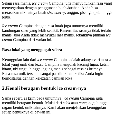
Selain rasa manis,
ice cream
Campina juga menyuguhkan rasa yang
menyegarkan dengan penggunaan buah-buahan. Anda bisa
merasakan nikmatnya buah
strawberry
, anggur, pisang, apel, hingga
jeruk.
Ice cream
Campina dengan rasa buah juga umumnya memiliki
kandungan susu yang lebih sedikit. Karena itu, rasanya tidak terlalu
manis. Jika Anda tidak menyukai rasa manis, sebaiknya pilihlah
ice
cream
Campina dari varian ini.
Rasa lokal yang menggugah selera
Keunggulan lain dari
ice cream
Campina adalah adanya varian rasa
lokal yang unik dan lezat. Campina mengolah kacang hijau, ketan
hitam, ubi ungu, hingga jagung manis sebagai rasa es krimnya.
Rasa-rasa unik tersebut sangat pas dinikmati ketika Anda ingin
bernostalgia dengan kelezatan camilan loka
2.Kenali beragam bentuk ice cream-nya
Sama seperti es krim pada umumnya,
ice cream
Campina juga
memiliki beragam bentuk. Mulai dari
stick
atau
cone
,
cup
, hingga
ragam bentuk unik lainnya. Kami akan menjelaskan keunggulan
setiap bentuknya di bawah ini.