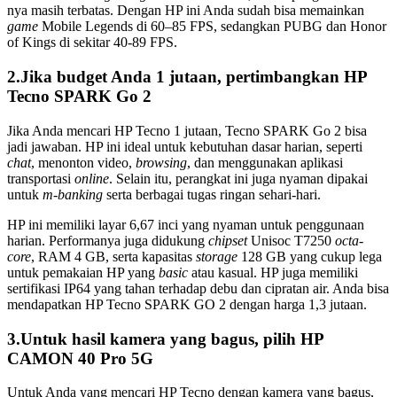
nya masih terbatas. Dengan HP ini Anda sudah bisa memainkan
game
Mobile Legends di 60–85 FPS, sedangkan PUBG dan Honor
of Kings di sekitar 40-89 FPS.
2.Jika budget Anda 1 jutaan, pertimbangkan HP
Tecno SPARK Go 2
Jika Anda mencari HP Tecno 1 jutaan, Tecno SPARK Go 2 bisa
jadi jawaban. HP ini ideal untuk kebutuhan dasar harian, seperti
chat
, menonton video,
browsing
, dan menggunakan aplikasi
transportasi
online
. Selain itu, perangkat ini juga nyaman dipakai
untuk
m-banking
serta berbagai tugas ringan sehari-hari.
HP ini memiliki layar 6,67 inci yang nyaman untuk penggunaan
harian. Performanya juga didukung
chipset
Unisoc T7250
octa-
core
, RAM 4 GB, serta kapasitas
storage
128 GB yang cukup lega
untuk pemakaian HP yang
basic
atau kasual. HP juga memiliki
sertifikasi IP64 yang tahan terhadap debu dan cipratan air. Anda bisa
mendapatkan HP Tecno SPARK GO 2 dengan harga 1,3 jutaan.
3.Untuk hasil kamera yang bagus, pilih HP
CAMON 40 Pro 5G
Untuk Anda yang mencari HP Tecno dengan kamera yang bagus,