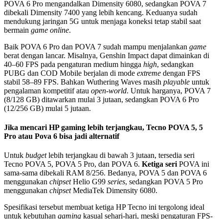
POVA 6 Pro mengandalkan Dimensity 6080, sedangkan POVA 7
dibekali Dimensity 7400 yang lebih kencang. Keduanya sudah
mendukung jaringan 5G untuk menjaga koneksi tetap stabil saat
bermain
game online
.
Baik POVA 6 Pro dan POVA 7 sudah mampu menjalankan
game
berat dengan lancar. Misalnya, Genshin Impact dapat dimainkan di
40–60 FPS pada pengaturan medium hingga
high
, sedangkan
PUBG dan COD Mobile berjalan di mode
extreme
dengan FPS
stabil 58–89 FPS. Bahkan Wuthering Waves masih
playable
untuk
pengalaman kompetitif atau
open-world
. Untuk harganya, POVA 7
(8/128 GB) ditawarkan mulai 3 jutaan, sedangkan POVA 6 Pro
(12/256 GB) mulai 5 jutaan.
Jika mencari HP gaming lebih terjangkau, Tecno POVA 5, 5
Pro atau Pova 6 bisa jadi alternatif
Untuk
budget
lebih terjangkau di bawah 3 jutaan, tersedia seri
Tecno POVA 5, POVA 5 Pro, dan POVA 6.
Ketiga seri
POVA ini
sama-sama dibekali RAM 8/256. Bedanya, POVA 5 dan POVA 6
menggunakan
chipset
Helio G99
series
, sedangkan POVA 5 Pro
menggunakan
chipset
MediaTek Dimensity 6080.
Spesifikasi tersebut membuat ketiga HP Tecno ini tergolong ideal
untuk kebutuhan
gaming
kasual sehari-hari, meski pengaturan FPS-