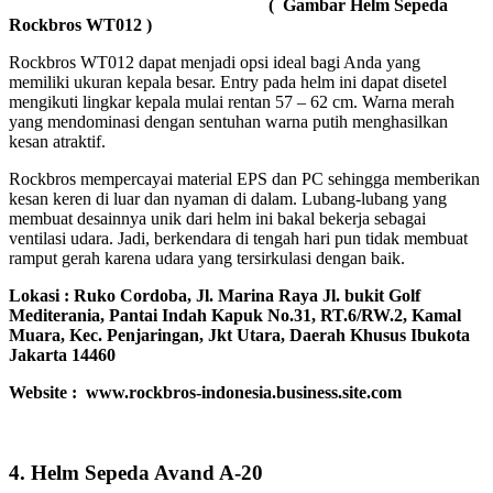
( Gambar Helm Sepeda
Rockbros WT012 )
Rockbros WT012 dapat menjadi opsi ideal bagi Anda yang
memiliki ukuran kepala besar. Entry pada helm ini dapat disetel
mengikuti lingkar kepala mulai rentan 57 – 62 cm. Warna merah
yang mendominasi dengan sentuhan warna putih menghasilkan
kesan atraktif.
Rockbros mempercayai material EPS dan PC sehingga memberikan
kesan keren di luar dan nyaman di dalam. Lubang-lubang yang
membuat desainnya unik dari helm ini bakal bekerja sebagai
ventilasi udara. Jadi, berkendara di tengah hari pun tidak membuat
ramput gerah karena udara yang tersirkulasi dengan baik.
Lokasi :
Ruko Cordoba, Jl. Marina Raya Jl. bukit Golf
Mediterania, Pantai Indah Kapuk No.31, RT.6/RW.2, Kamal
Muara, Kec. Penjaringan, Jkt Utara, Daerah Khusus Ibukota
Jakarta 14460
Website : www.rockbros-indonesia.business.site.com
4. Helm Sepeda Avand A-20