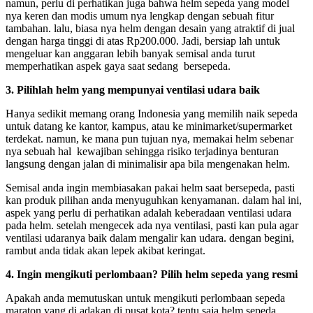
namun, perlu di perhatikan juga bahwa helm sepeda yang model
nya keren dan modis umum nya lengkap dengan sebuah fitur
tambahan. lalu, biasa nya helm dengan desain yang atraktif di jual
dengan harga tinggi di atas Rp200.000. Jadi, bersiap lah untuk
mengeluar kan anggaran lebih banyak semisal anda turut
memperhatikan aspek gaya saat sedang bersepeda.
3. Pilihlah helm yang mempunyai ventilasi udara baik
Hanya sedikit memang orang Indonesia yang memilih naik sepeda
untuk datang ke kantor, kampus, atau ke minimarket/supermarket
terdekat. namun, ke mana pun tujuan nya, memakai helm sebenar
nya sebuah hal kewajiban sehingga risiko terjadinya benturan
langsung dengan jalan di minimalisir apa bila mengenakan helm.
Semisal anda ingin membiasakan pakai helm saat bersepeda, pasti
kan produk pilihan anda menyuguhkan kenyamanan. dalam hal ini,
aspek yang perlu di perhatikan adalah keberadaan ventilasi udara
pada helm. setelah mengecek ada nya ventilasi, pasti kan pula agar
ventilasi udaranya baik dalam mengalir kan udara. dengan begini,
rambut anda tidak akan lepek akibat keringat.
4. Ingin mengikuti perlombaan? Pilih helm sepeda yang resmi
Apakah anda memutuskan untuk mengikuti perlombaan sepeda
maraton yang di adakan di pusat kota? tentu saja helm sepeda