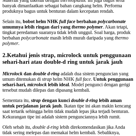
Material yang dikenal dengan
thermoplastic
ini juga bagus serta
banyak dimanfaatkan sebagai bahan cangkang helm. Performa
produknya bagus untuk benturan dalam kecepatan rendah.
Selain itu,
bobot helm NHK
full face
berbahan
polycarbonate
umumnya lebih ringan dari yang
thermo polymer
. Akan tetapi,
tingkat peredaman suaranya tidak lebih unggul. Soal harga, produk
berbahan
polycarbonate
masih lebih murah daripada yang
thermo
polymer
.
2.Ketahui jenis strap, microlock untuk penggunaan
sehari-hari atau double-d ring untuk jarak jauh
Microlock
dan
double d-ring
adalah dua sistem penguncian yang
umum ditemukan di
strap
helm NHK
full face
.
Untuk penggunaan
sehari-hari,
microlock
lebih ideal
. Model pengunci dengan gerigi
tersebut mudah dilepas dan dipasang kembali.
Sementara itu,
strap
dengan kunci
double d-ring
lebih aman
untuk perjalanan jarak jauh
. Ikatan tipe ini akan makin kencang
saat tertarik sehingga helm tidak mudah lepas jika terjadi benturan.
Kekurangan tipe ini adalah sistem pengunciannya lebih rumit.
Oleh sebab itu,
double d-ring
lebih direkomendasikan jika Anda
tidak sering melepas dan memakai helm kembali. Sebaliknya,