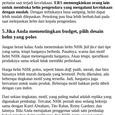
pertama saat terjadi kecelakaan.
ERS memungkinkan orang lain
untuk membuka helm pengendara yang mengalami kecelakaan
dengan mudah
. Dengan terbukanya busa samping, helm dapat
lebih mudah dilepaskan. Penolong pun bisa lebih berhati-hati pada
saat melepaskan helm dari kepala pengendara.
5.Jika Anda mementingkan budget, pilih desain
helm yang polos
Jangan heran kalau Anda menemukan helm NHK
full face
dari tipe
yang sama, tetapi harganya berbeda. Pasalnya, warna dan motif
helm NHK dapat memengaruhi harganya. Akan tetapi, spesifikasi
produknya sama sekali tidak memiliki perbedaan.
Harga helm NHK polos, seperti hitam
doff
, putih, merah, dan biru
biasanya lebih murah daripada yang bermotif. Perlu diketahui, ada
beberapa tingkatan motif yang tersedia. Jadi, harganya juga
bervariasi untuk suatu produk. Beberapa motif bahkan perlu dibeli
dengan cara inden.
Dari sekian tingkatan, motif, yang paling mahal adalah replika yang
digunakan pembalap. Tercatat, NHK pernah atau sedang bekerja
sama dengan Karel Abraham, Tito Rabat, Remy Gardner, dan
lainnya. Bila Anda merupakan penggemar salah satu pembalap