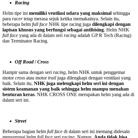
Racing
Helm tipe ini
memiliki ventilasi udara yang maksimal
sehingga
para
racer
tetap merasa sejuk ketika memakainya. Selain itu,
beberapa helm
full face
NHK tipe racing juga
dilengkapi dengan
lapisan khusus yang berfungsi sebagai antibising
. Helm NHK
full face
yang ada di dalam seri
racing
adalah GP R Tech (Racing)
dan Terminator Racing.
Off Road
/
Cross
Hampir sama dengan seri
racing
, helm NHK untuk penggemar
motor
cross
atau motor
trail
juga dilengkapi dengan ventilasi yang
baik. Selain itu,
NHK juga melengkapi helm seri ini dengan
sistem keamanan yang baik sehingga helm mampu menahan
benturan keras
. NHK CROSS ONE merupakan helm yang ada di
dalam seri ini.
Street
Beberapa bagian helm
full face
di dalam seri ini memang didesain
menyerupai helm
full face
seri
racing
. Namun,
Anda tidak bisa