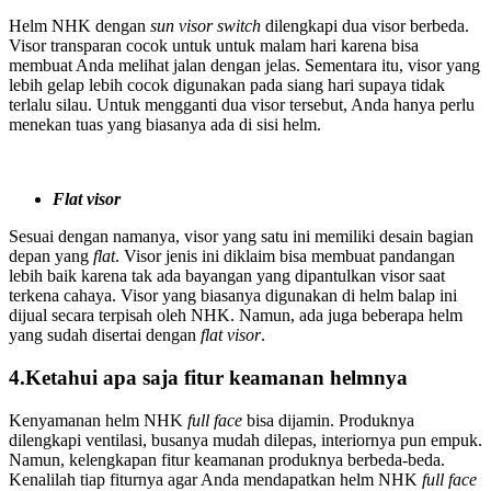
Helm NHK dengan
sun visor switch
dilengkapi dua visor berbeda.
Visor transparan cocok untuk untuk malam hari karena bisa
membuat Anda melihat jalan dengan jelas. Sementara itu, visor yang
lebih gelap lebih cocok digunakan pada siang hari supaya tidak
terlalu silau. Untuk mengganti dua visor tersebut, Anda hanya perlu
menekan tuas yang biasanya ada di sisi helm.
Flat visor
Sesuai dengan namanya, visor yang satu ini memiliki desain bagian
depan yang
flat
. Visor jenis ini diklaim bisa membuat pandangan
lebih baik karena tak ada bayangan yang dipantulkan visor saat
terkena cahaya. Visor yang biasanya digunakan di helm balap ini
dijual secara terpisah oleh NHK. Namun, ada juga beberapa helm
yang sudah disertai dengan
flat visor
.
4.Ketahui apa saja fitur keamanan helmnya
Kenyamanan helm NHK
full face
bisa dijamin. Produknya
dilengkapi ventilasi, busanya mudah dilepas, interiornya pun empuk.
Namun, kelengkapan fitur keamanan produknya berbeda-beda.
Kenalilah tiap fiturnya agar Anda mendapatkan helm NHK
full face