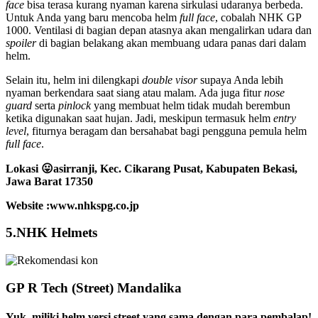
face
bisa terasa kurang nyaman karena sirkulasi udaranya berbeda.
Untuk Anda yang baru mencoba helm
full face
, cobalah NHK GP
1000. Ventilasi di bagian depan atasnya akan mengalirkan udara dan
spoiler
di bagian belakang akan membuang udara panas dari dalam
helm.
Selain itu, helm ini dilengkapi
double visor
supaya Anda lebih
nyaman berkendara saat siang atau malam. Ada juga fitur
nose
guard
serta
pinlock
yang membuat helm tidak mudah berembun
ketika digunakan saat hujan. Jadi, meskipun termasuk helm
entry
level
, fiturnya beragam dan bersahabat bagi pengguna pemula helm
full face
.
Lokasi 😛
asirranji, Kec. Cikarang Pusat, Kabupaten Bekasi,
Jawa Barat 17350
Website :www.nhkspg.co.jp
5.NHK Helmets
GP R Tech (Street) Mandalika
Yuk, miliki helm versi street yang sama dengan para pembalap!