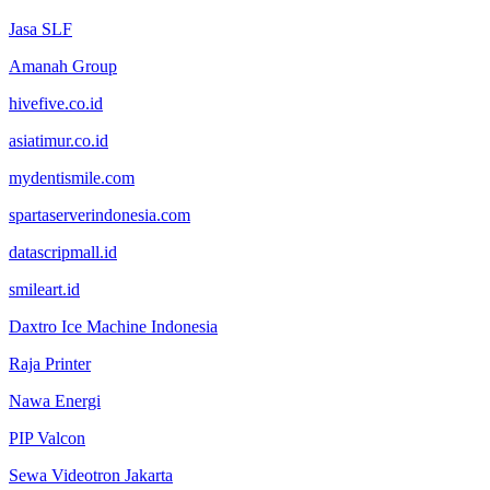
Jasa SLF
Amanah Group
hivefive.co.id
asiatimur.co.id
mydentismile.com
spartaserverindonesia.com
datascripmall.id
smileart.id
Daxtro Ice Machine Indonesia
Raja Printer
Nawa Energi
PIP Valcon
Sewa Videotron Jakarta