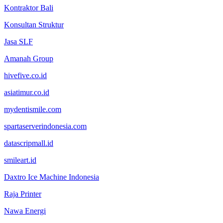
Kontraktor Bali
Konsultan Struktur
Jasa SLF
Amanah Group
hivefive.co.id
asiatimur.co.id
mydentismile.com
spartaserverindonesia.com
datascripmall.id
smileart.id
Daxtro Ice Machine Indonesia
Raja Printer
Nawa Energi