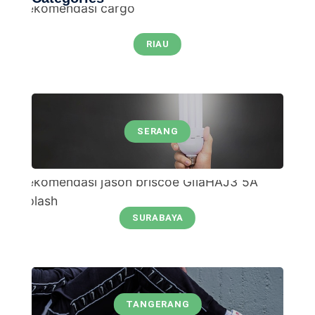
RIAU
SERANG
SURABAYA
TANGERANG