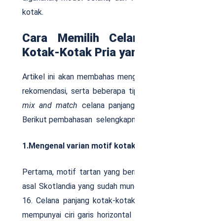
kotak.
Cara Memilih Celana Panjang
Kotak-Kotak Pria yang Bagus
Artikel ini akan membahas menganai cara memilih,
rekomendasi, serta beberapa tips dan cara untuk
mix and match
celana panjang kotak-kotak pria.
Berikut pembahasan selengkapnya.
1.Mengenal varian motif kotak-kotak
Pertama, motif tartan yang bermula dari seragam
asal Skotlandia yang sudah muncul sejak abad ke-
16. Celana panjang kotak-kotak pria motif tartan
mempunyai ciri garis horizontal dan vertikal saling