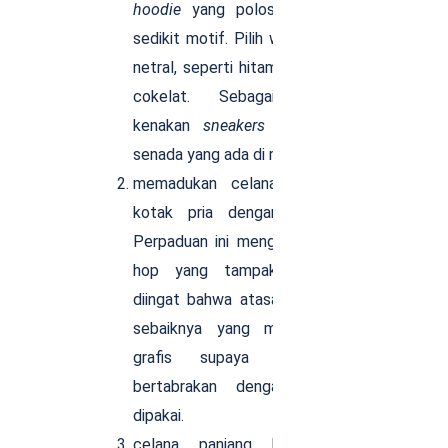
hoodie
yang polos atau hanya ada
sedikit motif. Pilih warna
hoodie
yang
netral, seperti hitam, putih,
navy,
atau
cokelat. Sebagai pelengkapnya,
kenakan
sneakers
favorit berwarna
senada yang ada di rak sepatu Anda.
memadukan celana panjang kotak-
kotak pria dengan kaos
oversize.
Perpaduan ini menghasilkan
style
hip-
hop yang tampak kekinian. Perlu
diingat bahwa atasan yang digunakan
sebaiknya yang minim corak atau
grafis supaya tidak terkesan
bertabrakan dengan celana yang
dipakai.
celana panjang kotak-kotak pria