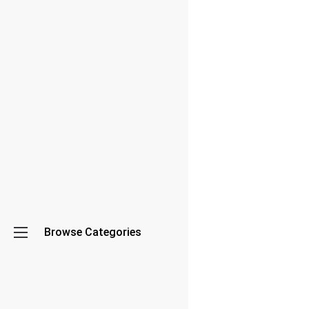
Share
Content
Online
2
Kamera
LUMIX
Terbaik
2
Browse Categories
Kaos
Levi’s
untuk