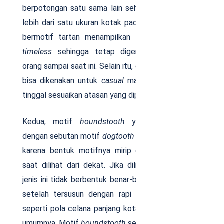
berpotongan satu sama lain sehingga membentuk
lebih dari satu ukuran kotak pada kain. Celana pria
bermotif tartan menampilkan kesan
stylish
dan
timeless
sehingga tetap digemari oleh banyak
orang sampai saat ini. Selain itu, celana jenis ini juga
bisa dikenakan untuk
casual
maupun
formal style,
tinggal sesuaikan atasan yang dipakai.
Kedua, motif
houndstooth
yang dikenal juga
dengan sebutan motif
dogtooth
dan
broken-cheeks
karena bentuk motifnya mirip dengan gigi anjing
saat dilihat dari dekat. Jika dilihat sekilas, motif
jenis ini tidak berbentuk benar-benar kotak, namun
setelah tersusun dengan rapi baru akan terlihat
seperti pola celana panjang kotak-kotak pria pada
umumnya. Motif
houndstooth
sering juga digunakan