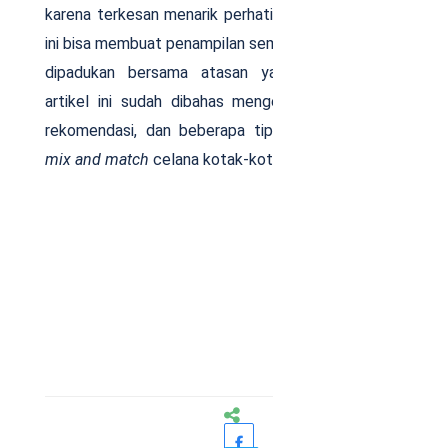
karena terkesan menarik perhatian, padahal celana
ini bisa membuat penampilan semakin memukau jika
dipadukan bersama atasan yang cocok. Pada
artikel ini sudah dibahas mengenai cara memilih,
rekomendasi, dan beberapa tips serta ide untuk
mix and match
celana kotak-kotak pria.