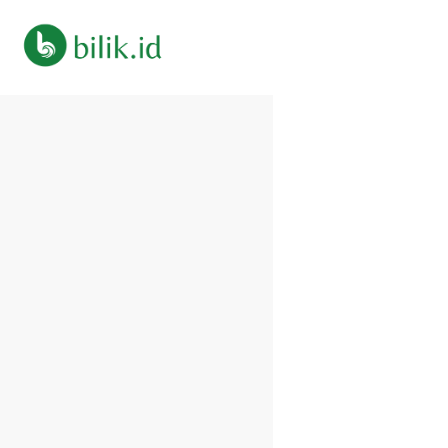
Easy
Link
and
Text
Sharing:
A
Simple
Way
to