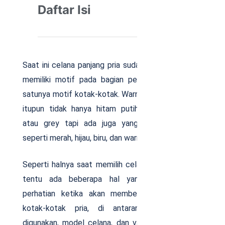
Daftar Isi
Saat ini celana panjang pria sudah banyak didesain
memiliki motif pada bagian permukaannya, salah
satunya motif kotak-kotak. Warna celana bermotif
itupun tidak hanya hitam putih, Coklat, abu-abu
atau grey tapi ada juga yang berwarna cerah,
seperti merah, hijau, biru, dan warna cerah lainnya.
Seperti halnya saat memilih celana panjang polos,
tentu ada beberapa hal yang harus menjadi
perhatian ketika akan membeli celana panjang
kotak-kotak pria, di antaranya bahan yang
digunakan, model celana, dan varian motif kotak-