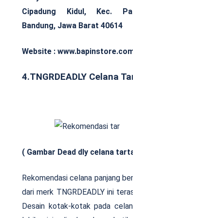
Cipadung Kidul, Kec. Panyileukan, Kota
Bandung, Jawa Barat 40614
Website : www.bapinstore.com
4.TNGRDEADLY Celana Tartan Grey
( Gambar Dead dly celana tartan grey )
Rekomendasi celana panjang bermotif kotak-kotak
dari merk TNGRDEADLY ini terasa begitu premium.
Desain kotak-kotak pada celana tersebut terasa