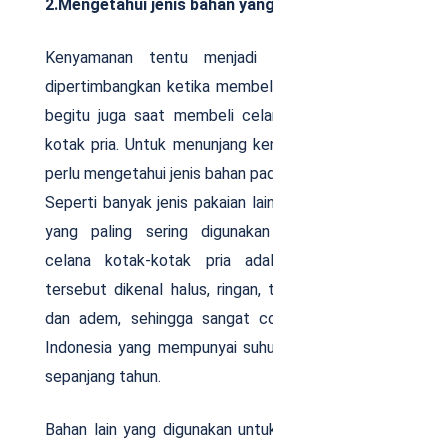
2.Mengetahui jenis bahan yang digunakan
Kenyamanan tentu menjadi hal utama yang
dipertimbangkan ketika membeli celana atau baju,
begitu juga saat membeli celana panjang kotak-
kotak pria. Untuk menunjang kenyamanan ini, Anda
perlu mengetahui jenis bahan pada celana tersebut.
Seperti banyak jenis pakaian lain, salah satu bahan
yang paling sering digunakan untuk membuat
celana kotak-kotak pria adalah katun. Bahan
tersebut dikenal halus, ringan, tidak terlalu tebal,
dan adem, sehingga sangat cocok dikenakan di
Indonesia yang mempunyai suhu cenderung panas
sepanjang tahun.
Bahan lain yang digunakan untuk membuat celana