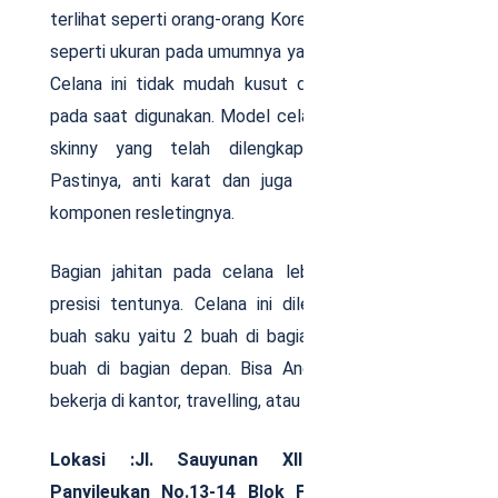
terlihat seperti orang-orang Korea. Ukurannya sama
seperti ukuran pada umumnya yaitu S, M, L, dan XL.
Celana ini tidak mudah kusut dan terasa lembut
pada saat digunakan. Model celana ini yaitu slimfit
skinny yang telah dilengkapi oleh resleting.
Pastinya, anti karat dan juga anti macet untuk
komponen resletingnya.
Bagian jahitan pada celana lebih rapi dan lebih
presisi tentunya. Celana ini dilengkapi dengan 4
buah saku yaitu 2 buah di bagian belakang dan 2
buah di bagian depan. Bisa Anda gunakan untuk
bekerja di kantor, travelling, atau hangout.
Lokasi :Jl. Sauyunan XIII Komp. Bumi
Panyileukan No.13-14 Blok F14, RT.07/RW.05,