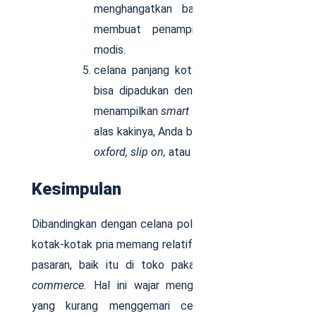
menghangatkan badan, tetapi juga
membuat penampilan Anda tetap
modis.
celana panjang kotak-kotak pria juga
bisa dipadukan dengan kemeja untuk
menampilkan
smart casual style.
Untuk
alas kakinya, Anda bisa memilih sepatu
oxford, slip on,
atau
sneakers.
Kesimpulan
Dibandingkan dengan celana polos, celana panjang
kotak-kotak pria memang relatif lebih sulit dicari di
pasaran, baik itu di toko pakaian maupun di
e-
commerce.
Hal ini wajar mengingat banyak pria
yang kurang menggemari celana kotak-kotak