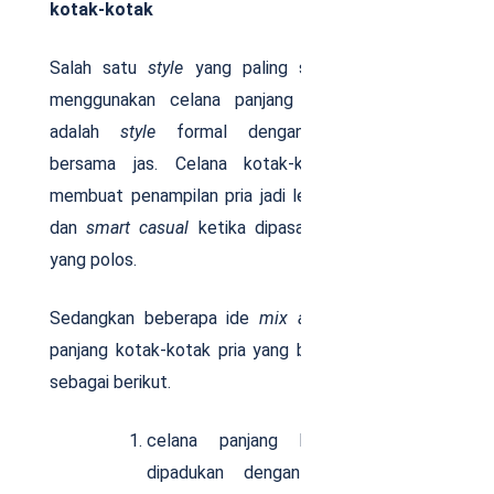
kotak-kotak
Salah satu
style
yang paling sering ditampilkan
menggunakan celana panjang kotak-kotak pria
adalah
style
formal dengan memadukannya
bersama jas. Celana kotak-kotak sebenarnya
membuat penampilan pria jadi lebih
dressed-down
dan
smart casual
ketika dipasangkan dengan jas
yang polos.
Sedangkan beberapa ide
mix and match
celana
panjang kotak-kotak pria yang bisa dicoba adalah
sebagai berikut.
celana panjang kotak-kotak pria
dipadukan dengan atasan berupa