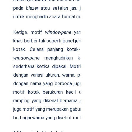
pada
blazer
atau setelan jas, jadi cocok dipakai
untuk menghadiri acara formal maupun informal.
Ketiga, motif
windowpane
yang mempunyai ciri
khas berbentuk seperti panel jendela yang bergaris
kotak. Celana panjang kotak-kotak pria motif
windowpane
menghadirkan kesan klasik dan
sederhana ketika dipakai. Motif jenis ini didesain
dengan variasi ukuran, warna, pola yang berbeda,
dengan nama yang berbeda juga. Sebagai contoh,
motif kotak berukuran kecil dan memiliki garis
ramping yang dikenal bernama
graph checks
. Ada
juga motif yang merupakan gabungan kotak dengan
berbagai warna yang disebut motif
tattersall
.