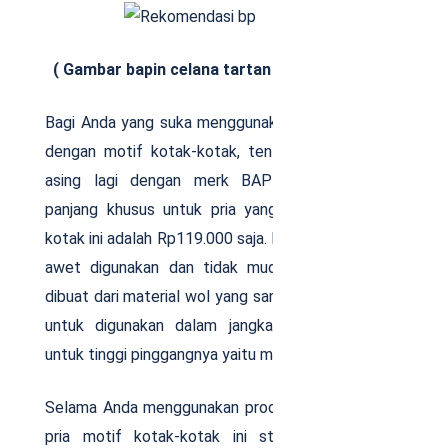
( Gambar bapin celana tartan )
Bagi Anda yang suka menggunakan celana panjang
dengan motif kotak-kotak, tentunya sudah tidak
asing lagi dengan merk BAPIN. Harga celana
panjang khusus untuk pria yang motifnya kotak-
kotak ini adalah Rp119.000 saja. Kualitasnya sangat
awet digunakan dan tidak mudah rusak. Karena,
dibuat dari material wol yang sangat nyaman sekali
untuk digunakan dalam jangka panjang. Adapun
untuk tinggi pinggangnya yaitu mid waist.
Selama Anda menggunakan produk celana panjang
pria motif kotak-kotak ini style fashion akan