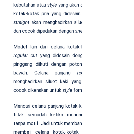
kebutuhan atau
style
yang akan ditampilkan. Celana
kotak-kotak pria yang didesain dengan potongan
straight
akan menghadirkan siluet lurus pada kaki
dan cocok dipadukan dengan
sneakers
.
Model lain dari celana kotak-kotak pria adalah
regular cut
yang didesain dengan ukuran pas di
pinggang diikuti dengan potongan lurus sampai
bawah. Celana panjang
regular cut
akan
menghadirkan siluet kaki yang lebih gagah dan
cocok dikenakan untuk
style
formal.
Mencari celana panjang kotak-kotak pria memang
tidak semudah ketika mencari celana panjang
tanpa motif
.
Jadi untuk membantu Anda yang akan
membeli celana kotak-kotak pria, berikut ada