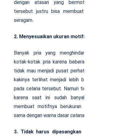
dengan atasan yang bermotif serupa,
outfit
tersebut justru bisa membuat terlihat layaknya
seragam.
2. Menyesuaikan ukuran motifnya
Banyak pria yang menghindari celana panjang
kotak-kotak pria karena beberapa alasan, seperti
tidak mau menjadi pusat perhatian dan tidak mau
kakinya terlihat menjadi lebih besar karena corak
pada celana tersebut. Namun tidak perlu khawatir,
karena saat ini sudah banyak produsen yang
membuat motifnya berukuran kecil atau dibuat
sama dengan warna dasar celana.
3. Tidak harus dipasangkan bersama setelan