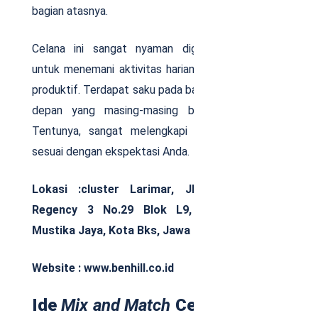
bagian atasnya.
Celana ini sangat nyaman digunakan terutama
untuk menemani aktivitas harian Anda yang cukup
produktif. Terdapat saku pada bagian belakang dan
depan yang masing-masing berjumlah 2 buah.
Tentunya, sangat melengkapi desain celana ini
sesuai dengan ekspektasi Anda.
Lokasi :cluster Larimar, Jl. Bekasi Timur
Regency 3 No.29 Blok L9, Cimuning, Kec.
Mustika Jaya, Kota Bks, Jawa Barat 17155
Website : www.benhill.co.id
Ide
Mix and Match
Celana Kotak-