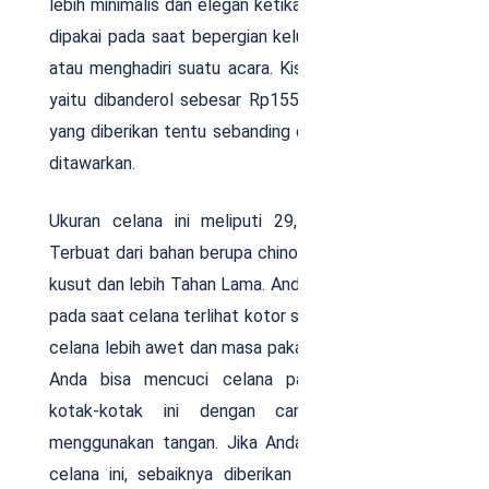
lebih minimalis dan elegan ketika digunakan. Cocok
dipakai pada saat bepergian keluar rumah, bekerja,
atau menghadiri suatu acara. Kisaran harga jualnya
yaitu dibanderol sebesar Rp155.000 saja. Kualitas
yang diberikan tentu sebanding dengan harga yang
ditawarkan.
Ukuran celana ini meliputi 29, 30, 32, dan 34.
Terbuat dari bahan berupa chino yang tidak mudah
kusut dan lebih Tahan Lama. Anda bisa mencucinya
pada saat celana terlihat kotor saja. Tujuannya agar
celana lebih awet dan masa pakainya lebih panjang.
Anda bisa mencuci celana panjang pria motif
kotak-kotak ini dengan cara manual yaitu
menggunakan tangan. Jika Anda ingin menyetrika
celana ini, sebaiknya diberikan lapisan kain pada