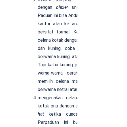
dengan
blaxer
untuk formal
style.
Paduan ini bisa Anda kenakan untuk ke
kantor atau ke acara tertentu yang
bersifat formal. Kalau menggunakan
celana kotak dengan warna hijau, putih,
dan kuning, coba pilih
blazer
yang
berwarna kuning, atau putih, atau hijau.
Tapi kalau kurang percaya diri dengan
warna-warna cerah itu, Anda bisa
memilih celana maupun
blazer
yang
berwarna netral atau
earth tone.
mengenakan celana panjang kotak-
kotak pria dengan
sweater
dan
beanie
hat
ketika cuaca sedang dingin.
Perpaduan ini bukan hanya bisa