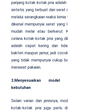
panjang kotak-kotak pria adalah poliester atau kain
sintetis yang terbuat dari serat nilon yang diproses
melalui serangkaian reaksi kimia tertentu. Poliester
dikenal mempunyai serat yang lentur, namun tidak
mudah melar atau berkerut. Kelebihan lain dari
celana kotak-kotak pria yang dibuat dari poliester
adalah cepat kering dan tidak mudah terkena
bakteri maupun jamur, jadi cocok dimiliki oleh Anda
yang tidak mempunyai cukup banyak waktu untuk
merawat pakaian.
3.Menyesuaikan model celana sesuai
kebutuhan
Selain varian dan jenisnya, model celana panjang
kotak-kotak pria juga perlu disesuaikan dengan