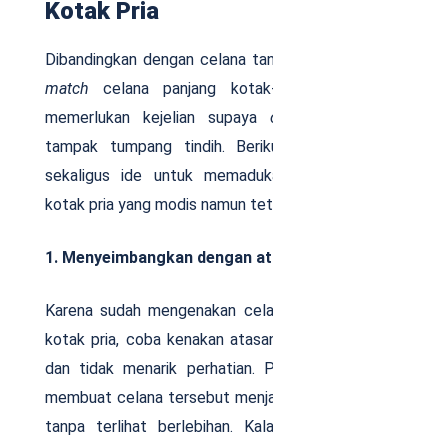
Kotak Pria
Dibandingkan dengan celana tanpa motif,
mix and
match
celana panjang kotak-kotak pria lebih
memerlukan kejelian supaya
outfit
Anda tidak
tampak tumpang tindih. Berikut beberapa tips
sekaligus ide untuk memadukan celana kotak-
kotak pria yang modis namun tetap
simple.
1. Menyeimbangkan dengan atasan
Karena sudah mengenakan celana panjang kotak-
kotak pria, coba kenakan atasan yang lebih netral
dan tidak menarik perhatian. Perpaduan ini akan
membuat celana tersebut menjadi pusat perhatian
tanpa terlihat berlebihan. Kalau mau dipadukan