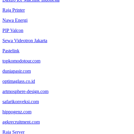
Raja Printer
Nawa Energi
PIP Valcon
Sewa Videotron Jakarta
Pastelink
topkomodotour.com
duniapasir.com
optimaglass.co.id
artmosphere-design.com
safarikonveksi.com
hippogenz.com
agkrecruitment.com
Raja Server