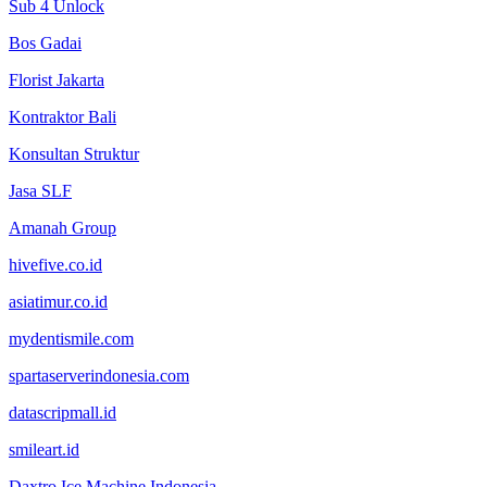
Sub 4 Unlock
Bos Gadai
Florist Jakarta
Kontraktor Bali
Konsultan Struktur
Jasa SLF
Amanah Group
hivefive.co.id
asiatimur.co.id
mydentismile.com
spartaserverindonesia.com
datascripmall.id
smileart.id
Daxtro Ice Machine Indonesia