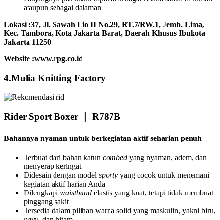
ataupun sebagai dalaman
Lokasi :37, Jl. Sawah Lio II No.29, RT.7/RW.1, Jemb. Lima,
Kec. Tambora, Kota Jakarta Barat, Daerah Khusus Ibukota
Jakarta 11250
Website :www.rpg.co.id
4.Mulia Knitting Factory
Rider Sport Boxer ｜ R787B
Bahannya nyaman untuk berkegiatan aktif seharian penuh
Terbuat dari bahan katun
combed
yang nyaman, adem, dan
menyerap keringat
Didesain dengan model
sporty
yang cocok untuk menemani
kegiatan aktif harian Anda
Dilengkapi
waistband
elastis yang kuat, tetapi tidak membuat
pinggang sakit
Tersedia dalam pilihan warna solid yang maskulin, yakni biru,
navy
, dan hitam