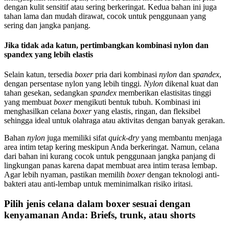
dengan kulit sensitif atau sering berkeringat. Kedua bahan ini juga
tahan lama dan mudah dirawat, cocok untuk penggunaan yang
sering dan jangka panjang.
Jika tidak ada katun, pertimbangkan kombinasi nylon dan
spandex yang lebih elastis
Selain katun, tersedia
boxer
pria dari kombinasi
nylon
dan
spandex
,
dengan persentase nylon yang lebih tinggi.
Nylon
dikenal kuat dan
tahan gesekan, sedangkan
spandex
memberikan elastisitas tinggi
yang membuat
boxer
mengikuti bentuk tubuh. Kombinasi ini
menghasilkan celana
boxer
yang elastis, ringan, dan fleksibel
sehingga ideal untuk olahraga atau aktivitas dengan banyak gerakan.
Bahan
nylon
juga memiliki sifat
quick-dry
yang membantu menjaga
area intim tetap kering meskipun Anda berkeringat. Namun, celana
dari bahan ini kurang cocok untuk penggunaan jangka panjang di
lingkungan panas karena dapat membuat area intim terasa lembap.
Agar lebih nyaman, pastikan memilih
boxer
dengan teknologi anti-
bakteri atau anti-lembap untuk meminimalkan risiko iritasi.
Pilih jenis celana dalam boxer sesuai dengan
kenyamanan Anda: Briefs, trunk, atau shorts