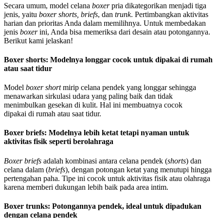
Secara umum, model celana
boxer
pria dikategorikan menjadi tiga
jenis, yaitu
boxer shorts, briefs
, dan
trunk
. Pertimbangkan aktivitas
harian dan prioritas Anda dalam memilihnya. Untuk membedakan
jenis
boxer
ini, Anda bisa memeriksa dari desain atau potongannya.
Berikut kami jelaskan!
Boxer shorts: Modelnya longgar cocok untuk dipakai di rumah
atau saat tidur
Model
boxer short
mirip celana pendek yang longgar sehingga
menawarkan sirkulasi udara yang paling baik dan tidak
menimbulkan gesekan di kulit. Hal ini membuatnya cocok
dipakai di rumah atau saat tidur.
Boxer briefs: Modelnya lebih ketat tetapi nyaman untuk
aktivitas fisik seperti berolahraga
Boxer briefs
adalah
kombinasi antara celana pendek (
shorts
) dan
celana dalam (
briefs
), dengan potongan ketat yang menutupi hingga
pertengahan paha. Tipe ini cocok untuk aktivitas fisik atau olahraga
karena memberi dukungan lebih baik pada area intim.
Boxer trunks: Potongannya pendek, ideal untuk dipadukan
dengan celana pendek