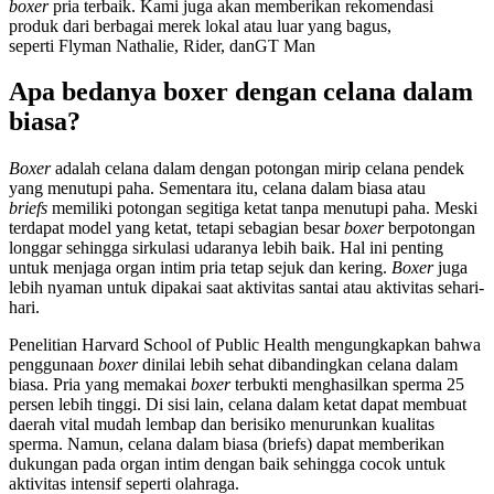
boxer
pria terbaik. Kami juga akan memberikan rekomendasi
produk dari berbagai merek lokal atau luar yang bagus,
seperti Flyman Nathalie, Rider, danGT Man
Apa bedanya boxer dengan celana dalam
biasa?
Boxer
adalah celana dalam dengan potongan mirip celana pendek
yang menutupi paha. Sementara itu, celana dalam biasa atau
briefs
memiliki potongan segitiga ketat tanpa menutupi paha. Meski
terdapat model yang ketat, tetapi sebagian besar
boxer
berpotongan
longgar sehingga sirkulasi udaranya lebih baik. Hal ini penting
untuk menjaga organ intim pria tetap sejuk dan kering.
Boxer
juga
lebih nyaman untuk dipakai saat aktivitas santai atau aktivitas sehari-
hari.
Penelitian Harvard School of Public Health mengungkapkan bahwa
penggunaan
boxer
dinilai lebih sehat dibandingkan celana dalam
biasa. Pria yang memakai
boxer
terbukti menghasilkan sperma 25
persen lebih tinggi. Di sisi lain, celana dalam ketat dapat membuat
daerah vital mudah lembap dan berisiko menurunkan kualitas
sperma. Namun, celana dalam biasa (briefs) dapat memberikan
dukungan pada organ intim dengan baik sehingga cocok untuk
aktivitas intensif seperti olahraga.